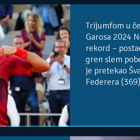
Trijumfom u č
Garosa 2024 No
rekord – postao
gren slem pobe
je pretekao Šv
Federera (369)