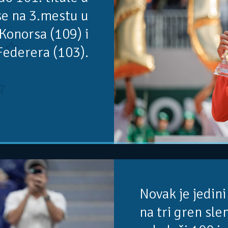
 se na 3.mestu u
Konorsa (109) i
Federera (103).
Novak je jedini 
na tri gren sl