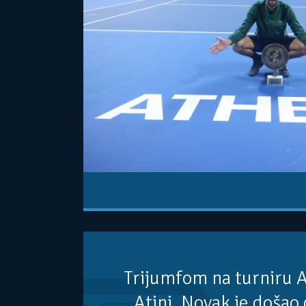
Trijumfom na turniru A
Atini, Novak je došao 