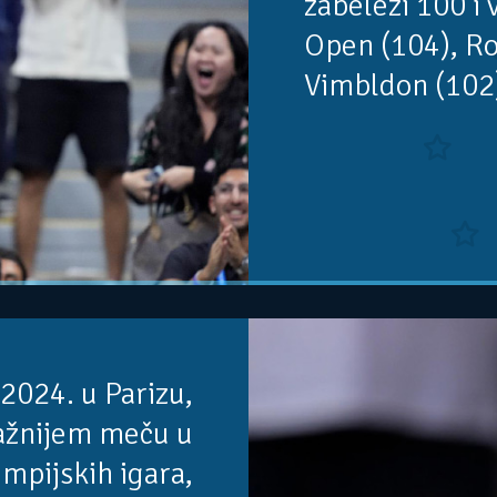
zabeleži 100 i 
Open (104), Ro
Vimbldon (102)
 2024. u Parizu,
ažnijem meču u
limpijskih igara,