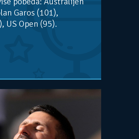
više pobeda: Australijen
lan Garos (101),
, US Open (95).