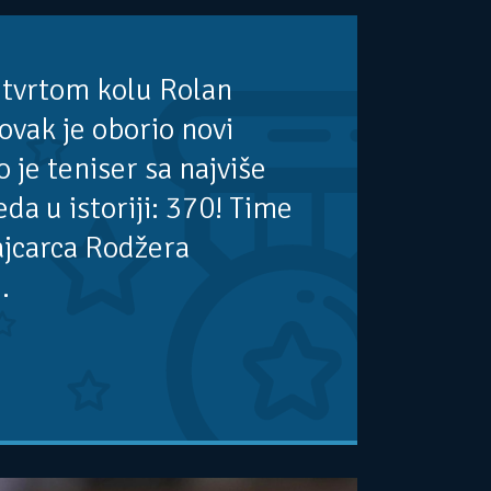
etvrtom kolu Rolan
vak je oborio novi
 je teniser sa najviše
da u istoriji: 370! Time
ajcarca Rodžera
.