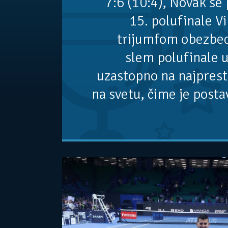
7:6 (10:4), Novak se 
15. polufinale 
trijumfom obezbed
slem polufinale u
uzastopno na najprest
na svetu, čime je posta