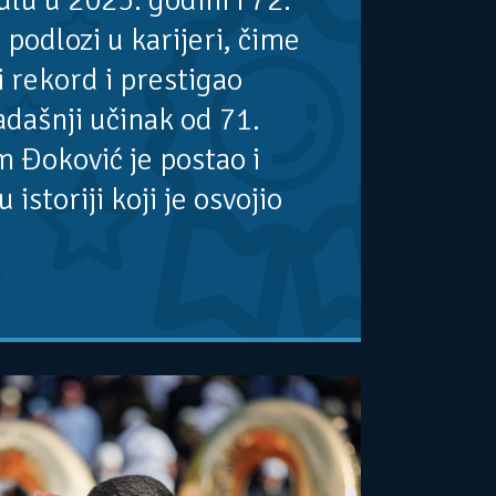
ulu u 2025. godini i 72.
 podlozi u karijeri, čime
i rekord i prestigao
dašnji učinak od 71.
 Đoković je postao i
u istoriji koji je osvojio