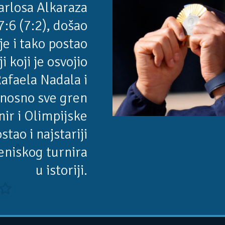
arlosa Alkaraza
7:6 (7:2), došao
e i tako postao
ji koji je osvojio
Rafaela Nadala i
dnosno sve gren
nir i Olimpijske
tao i najstariji
eniskog turnira
u istoriji.