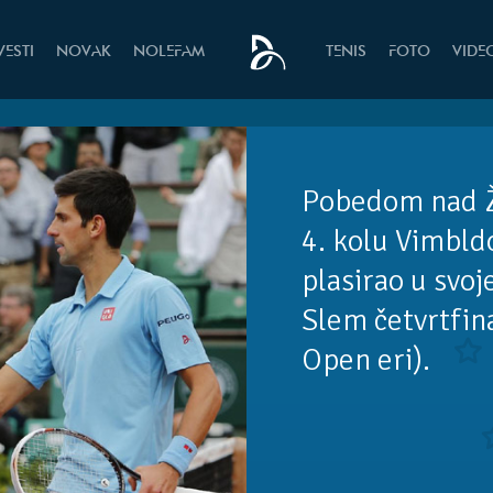
VESTI
NOVAK
NOLEFAM
TENIS
FOTO
VIDE
Pobedom nad 
4. kolu Vimbld
plasirao u svo
Slem četvrtfina
Open eri).