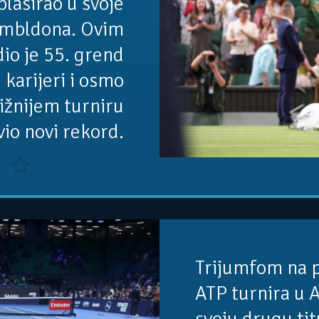
plasirao u svoje
Vimbldona. Ovim
io je 55. grend
 karijeri i osmo
ižnijem turniru
vio novi rekord.
Trijumfom na 
ATP turnira u A