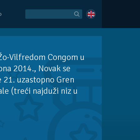
O
Žo-Vilfredom Congom u
ona 2014., Novak se
je 21. uzastopno Gren
le (treći najduži niz u