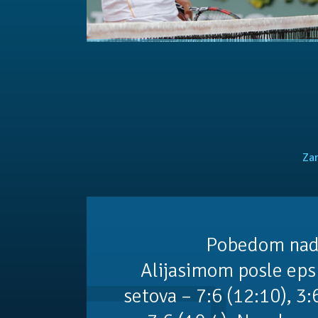
Zan
Pobedom nad
Alijasimom posle eps
setova – 7:6 (12:10), 3:6