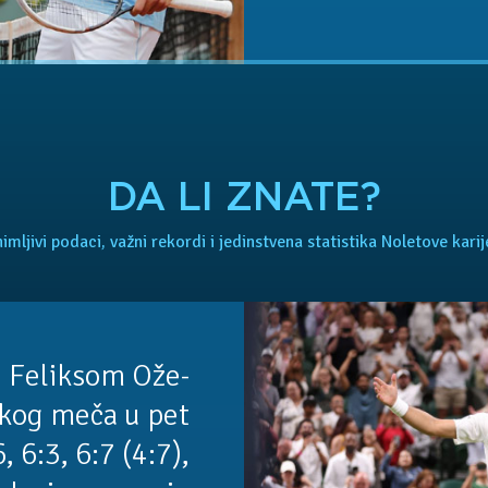
DA LI ZNATE?
imljivi podaci, važni rekordi i jedinstvena statistika Noletove karij
 Feliksom Ože-
kog meča u pet
, 6:3, 6:7 (4:7),