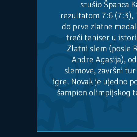
srušio Španca K
rezultatom 7:6 (7:3), 
do prve zlatne medalj
treći teniser u istori
Zlatni slem (posle 
Andre Agasija), o
slemove, završni tur
igre. Novak je ujedno pos
šampion olimpijskog t