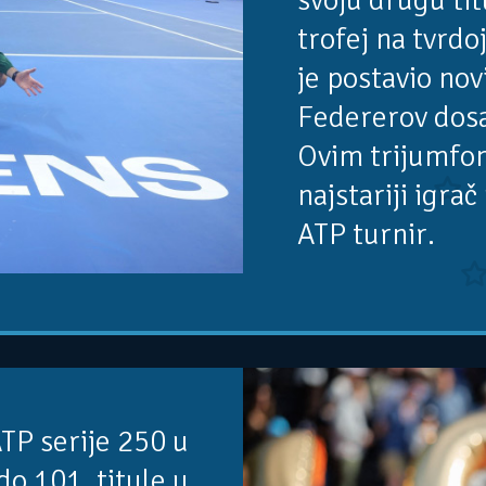
svoju drugu tit
trofej na tvrdoj
je postavio nov
Federerov dosa
Ovim trijumfom
najstariji igrač 
ATP turnir.
TP serije 250 u
do 101. titule u