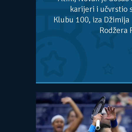
karijeri i učvrstio
Klubu 100, iza Džimija 
Rodžera 