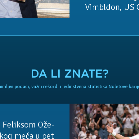
Vimbldon, US 
DA LI ZNATE?
imljivi podaci, važni rekordi i jedinstvena statistika Noletove karij
 Feliksom Ože-
kog meča u pet