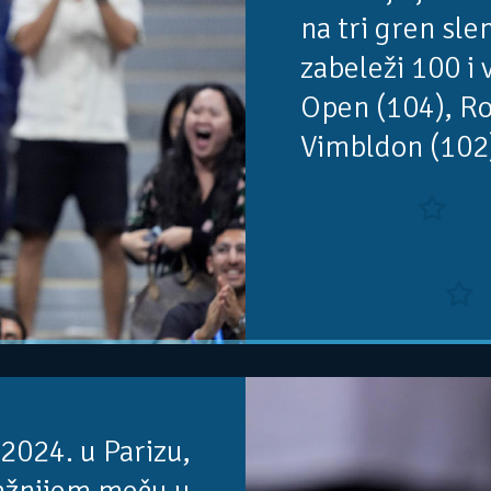
na tri gren sl
zabeleži 100 i 
Open (104), Ro
Vimbldon (102)
 2024. u Parizu,