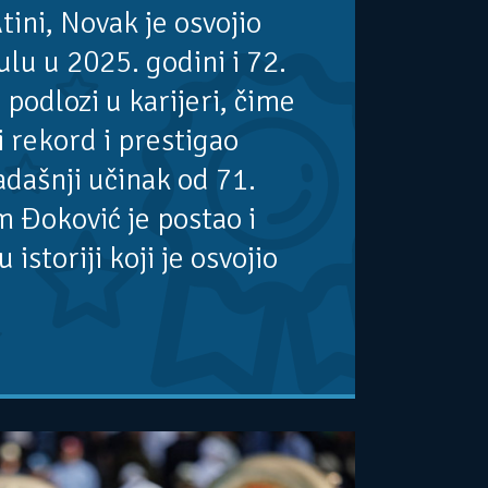
tini, Novak je osvojio
ulu u 2025. godini i 72.
 podlozi u karijeri, čime
i rekord i prestigao
dašnji učinak od 71.
 Đoković je postao i
u istoriji koji je osvojio