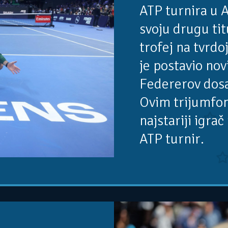
ATP turnira u A
svoju drugu tit
trofej na tvrdoj
je postavio nov
Federerov dosa
Ovim trijumfom
najstariji igrač 
ATP turnir.