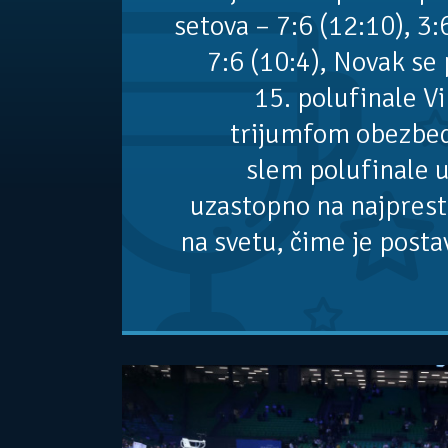
setova – 7:6 (12:10), 3:6
7:6 (10:4), Novak se 
15. polufinale 
trijumfom obezbed
slem polufinale u
uzastopno na najprest
na svetu, čime je posta