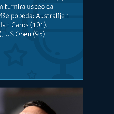
em turnira uspeo da
više pobeda: Australijen
lan Garos (101),
, US Open (95).