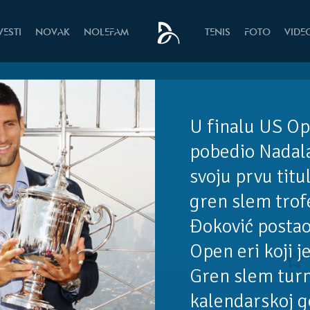
VESTI
NOVAK
NOLEFAM
TENIS
FOTO
VIDE
U finalu US Op
pobedio Nadala 
svoju prvu titu
gren slem trofe
Đoković postao 
Open eri koji je
Gren slem turn
kalendarskoj g