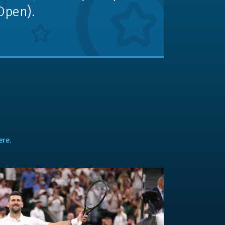
Open).
ere.