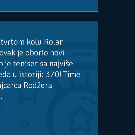
etvrtom kolu Rolan
vak je oborio novi
 je teniser sa najviše
da u istoriji: 370! Time
ajcarca Rodžera
.