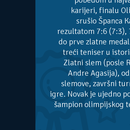
pobedom u najv
karijeri, finalu O
srušio Španca K
rezultatom 7:6 (7:3), 
do prve zlatne medalj
treći teniser u istori
Zlatni slem (posle 
Andre Agasija), o
slemove, završni tur
igre. Novak je ujedno pos
šampion olimpijskog t