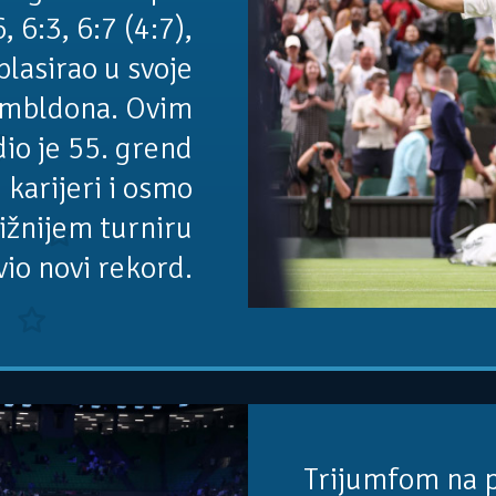
, 6:3, 6:7 (4:7),
plasirao u svoje
Vimbldona. Ovim
io je 55. grend
 karijeri i osmo
ižnijem turniru
vio novi rekord.
Trijumfom na 