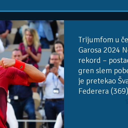
Trijumfom u č
Garosa 2024 No
rekord – postao
gren slem pobe
je pretekao Šv
Federera (369)