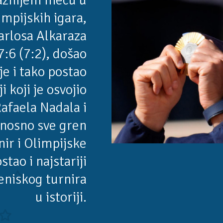
ažnijem meču u
limpijskih igara,
arlosa Alkaraza
7:6 (7:2), došao
e i tako postao
ji koji je osvojio
Rafaela Nadala i
dnosno sve gren
nir i Olimpijske
tao i najstariji
eniskog turnira
u istoriji.