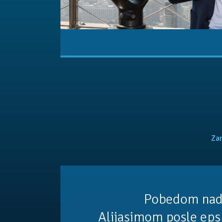
Zan
Pobedom nad
Alijasimom posle eps