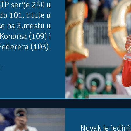
TP serije 250 u
do 101. titule u
 se na 3.mestu u
Konorsa (109) i
Federera (103).
Novak je jedini 