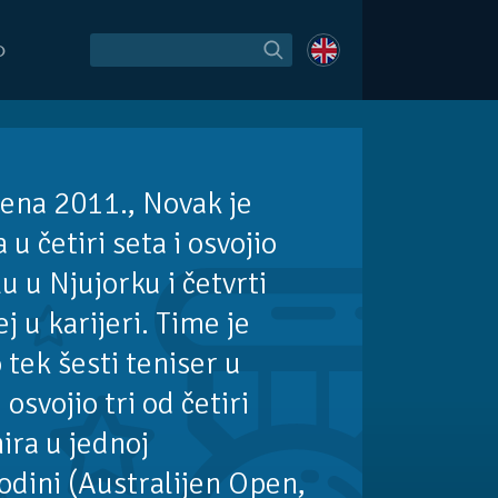
O
ena 2011., Novak je
u četiri seta i osvojio
lu u Njujorku i četvrti
j u karijeri. Time je
tek šesti teniser u
 osvojio tri od četiri
ira u jednoj
odini (Australijen Open,