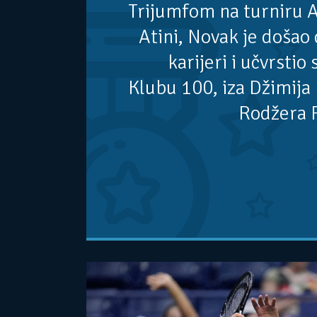
Trijumfom na turniru A
Atini, Novak je došao 
karijeri i učvrstio
Klubu 100, iza Džimija 
Rodžera 