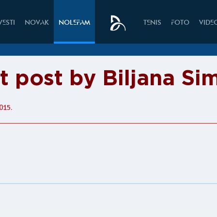
VESTI
NOVAK
NOLEFAM
TENIS
FOTO
VIDE
t post by Biljana Si
015.