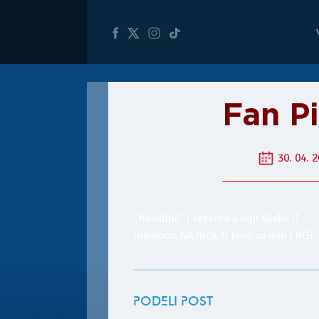
Fan Pi
30. 04. 2
„Nevidljiv“ i oprema u boji sljake ;)
Idemooo NAJBOLJI tvoji su Rim i RG!
PODELI POST