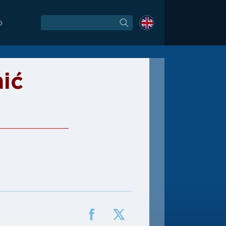
O
mić