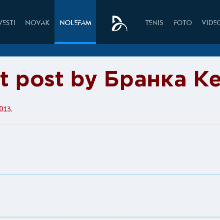
VESTI
NOVAK
NOLEFAM
TENIS
FOTO
VIDE
it post by Бранка К
013.