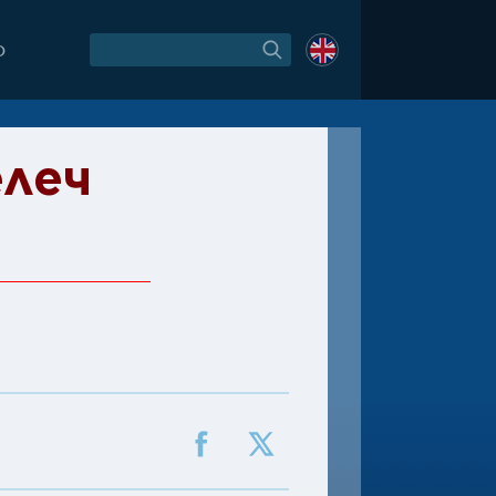
O
елеч