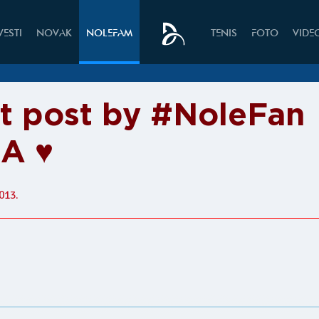
VESTI
NOVAK
NOLEFAM
TENIS
FOTO
VIDE
it post by #NoleFan
A ♥
013.