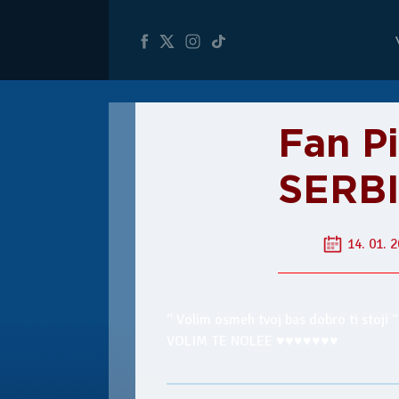
Fan P
SERBI
14. 01. 2
“ Volim osmeh tvoj bas dobro ti stoji “
VOLIM TE NOLEE ♥♥♥♥♥♥♥