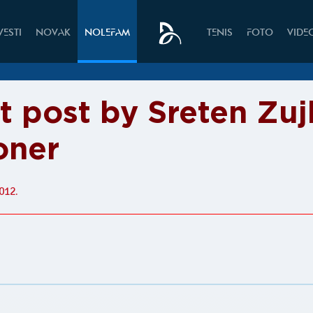
VESTI
NOVAK
NOLEFAM
TENIS
FOTO
VIDE
t post by Sreten Zuj
oner
012.