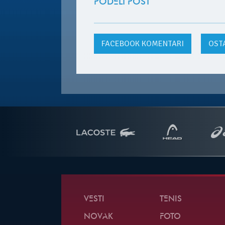
PODELI POST
FACEBOOK
KOMENTARI
OST
VESTI
TENIS
NOVAK
FOTO