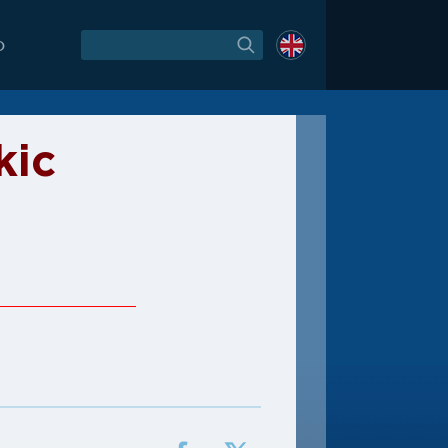
O
kic