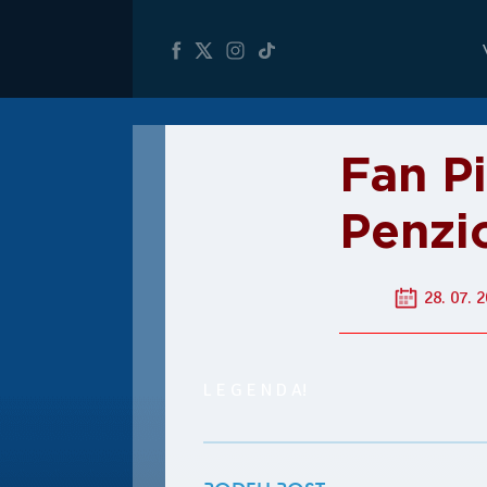
Fan Pi
Penzi
28. 07. 2
L E G E N D A!