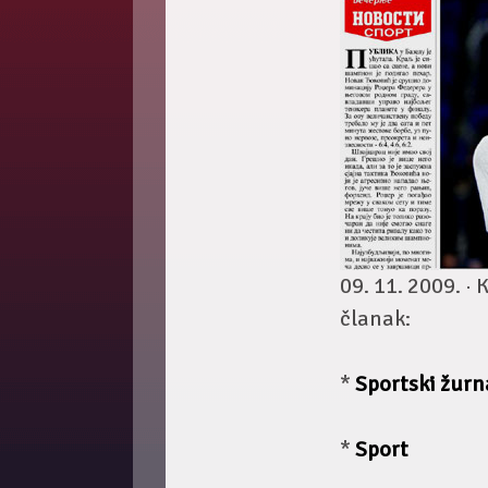
09. 11. 2009. ·
K
članak:
*
Sportski žurn
*
Sport