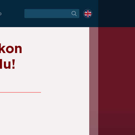
O
akon
lu!