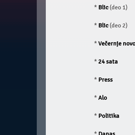
*
Blic
(deo 1)
*
Blic
(deo 2)
*
Večernje novo
*
24 sata
*
Press
*
Alo
*
Politika
*
Danas