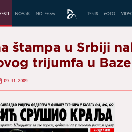
VESTI
NOVAK
NOLEFAM
TENIS
FOTO
VIDE
a štampa u Srbiji n
ovog trijumfa u Baze
09. 11. 2009.