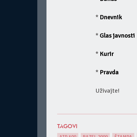
*
Dnevnik
*
Glas javnosti
*
Kurir
*
Pravda
Uživajte!
TAGOVI