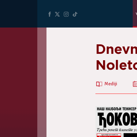
Dnevn
Nolet
Mediji