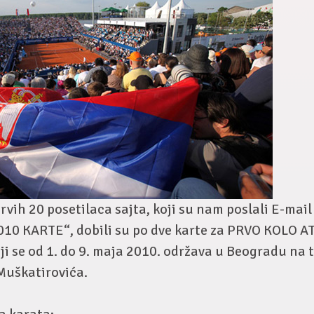
rvih 20 posetilaca sajta, koji su nam poslali E-mai
010 KARTE“, dobili su po dve karte za PRVO KOLO A
ji se od 1. do 9. maja 2010. održava u Beogradu na
Muškatirovića.