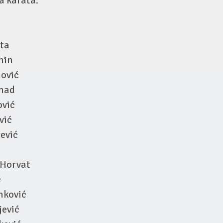
a karata:
eta
nin
nović
enad
ović
vić
rević
 Horvat
ć
nković
jević