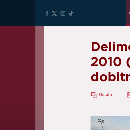
Delim
2010 (
dobitn
Ostalo