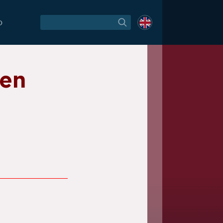
O
pen