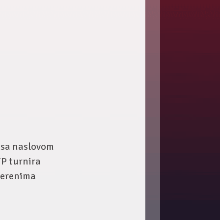
l sa naslovom
TP turnira
 terenima