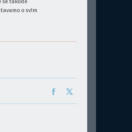
e se takođe
eštavamo o svim