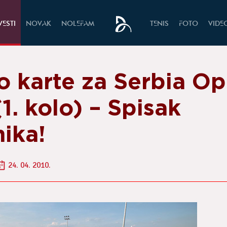
VESTI
NOVAK
NOLEFAM
TENIS
FOTO
VIDE
o karte za Serbia O
1. kolo) – Spisak
ika!
24. 04. 2010.