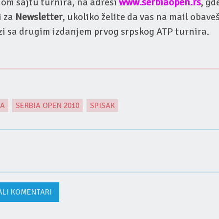
om sajtu turnira, na adresi
www.serbiaopen.rs
, gd
i za
Newsletter
, ukoliko želite da vas na mail obav
zi sa drugim izdanjem prvog srpskog ATP turnira.
RA
,
SERBIA OPEN 2010
,
SPISAK
ALI KOMENTARI