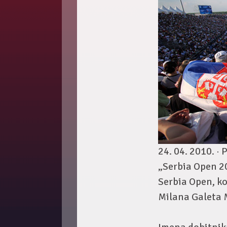
24. 04. 2010. ·
P
„Serbia Open 2
Serbia Open, ko
Milana Galeta 