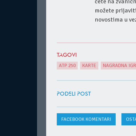
ćete na zvaničn
možete prijavit
novostima u ve
TAGOVI
ATP 250
,
KARTE
,
NAGRADNA IG
PODELI POST
FACEBOOK
KOMENTARI
OST