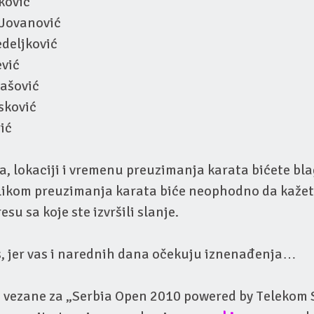
ković
 Jovanović
deljković
ević
rašović
sković
ić
a, lokaciji i vremenu preuzimanja karata bićete b
ilikom preuzimanja karata biće neophodno da kažete
esu sa koje ste izvršili slanje.
s, jer vas i narednih dana očekuju iznenađenja…
e vezane za „Serbia Open 2010 powered by Telekom S