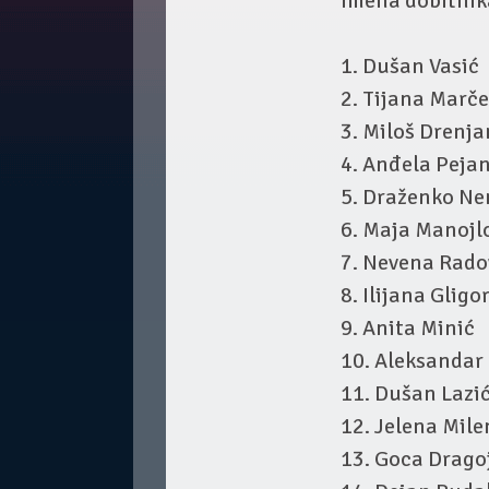
Imena dobitnik
1. Dušan Vasić
2. Tijana Marč
3. Miloš Drenja
4. Anđela Peja
5. Draženko N
6. Maja Manojl
7. Nevena Rado
8. Ilijana Gligo
9. Anita Minić
10. Aleksandar
11. Dušan Lazi
12. Jelena Mile
13. Goca Drago