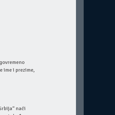
lagovremeno
 ime i prezime,
rbija“ naći