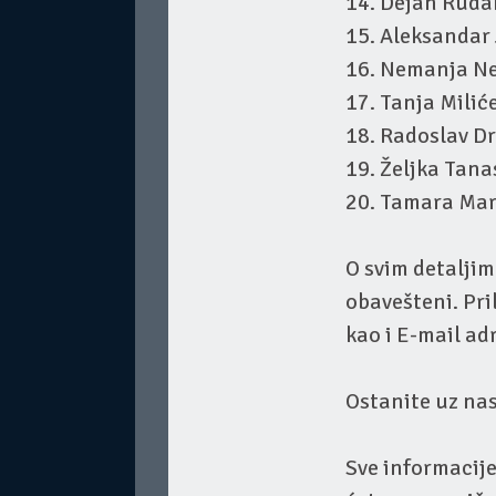
14. Dejan Ruda
15. Aleksandar
16. Nemanja Ne
17. Tanja Milić
18. Radoslav D
19. Željka Tana
20. Tamara Mar
O svim detaljim
obavešteni. Pr
kao i E-mail adr
Ostanite uz na
Sve informacij