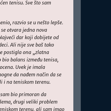
ćen tenisu. Sve što sam
nio, razvio se u nešto lepše.
 se otvara jedna nova
Najveći dar koji dobijete od
eci. Ali nije sve baš tako
se postigla ona „zlatna
o bio balans između tenisa,
gocena. Uvek je imala
mogne da nađem način da se
li i na teniskom terenu.
a sam bio primoran da
lema, drugi veliki problem
teniskom terenu, ali sam imao