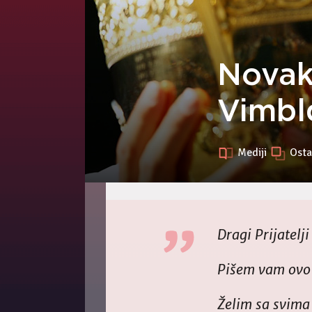
Novak
Vimbl
Mediji
Osta
Dragi Prijatelj
Pišem vam ovo 
Želim sa svima