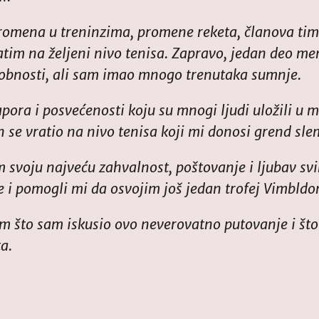
omena u treninzima, promene reketa, članova tima, 
atim na željeni nivo tenisa. Zapravo, jedan deo me
osobnosti, ali sam imao mnogo trenutaka sumnje.
ora i posvećenosti koju su mnogi ljudi uložili u 
 se vratio na nivo tenisa koji mi donosi grend slem
 svoju najveću zahvalnost, poštovanje i ljubav sv
 i pomogli mi da osvojim još jedan trofej Vimbldo
m što sam iskusio ovo neverovatno putovanje i št
a.