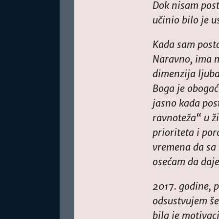
Dok nisam post
učinio bilo je 
Kada sam postao
Naravno, ima m
dimenzija ljubav
Boga je obogaće
jasno kada post
ravnoteža“ u ži
prioriteta i po
vremena da sa 
osećam da daje
2017. godine, 
odsustvujem šes
bila je motiva