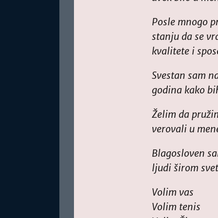
Posle mnogo pr
stanju da se vr
kvalitete i sp
Svestan sam nap
godina kako bih
Želim da pružim
verovali u mene
Blagosloven sa
ljudi širom svet
Volim vas
Volim tenis