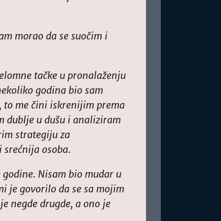
sam morao da se suočim i
prelomne tačke u pronalaženju
h nekoliko godina bio sam
, to me čini iskrenijim prema
m dublje u dušu i analiziram
im strategiju za
 srećnija osoba.
e godine. Nisam bio mudar u
mi je govorilo da se sa mojim
e negde drugde, a ono je