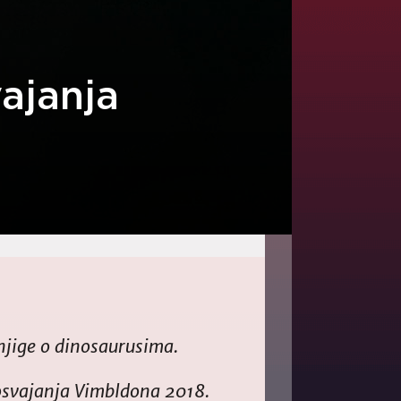
ajanja
njige o dinosaurusima.
osvajanja Vimbldona 2018.