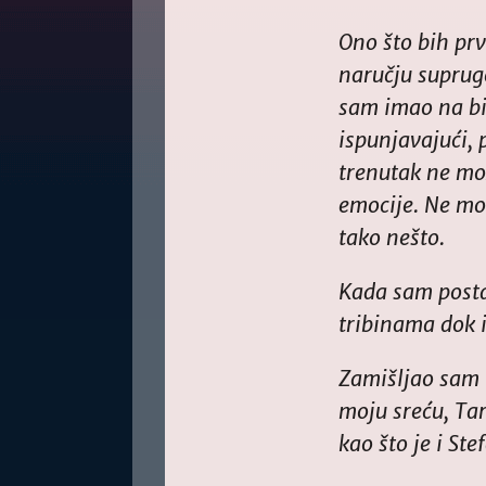
Ono što bih prv
naručju supruge
sam imao na bi
ispunjavajući, 
trenutak ne mož
emocije. Ne mo
tako nešto.
Kada sam posta
tribinama dok i
Zamišljao sam 
moju sreću, Ta
kao što je i Ste