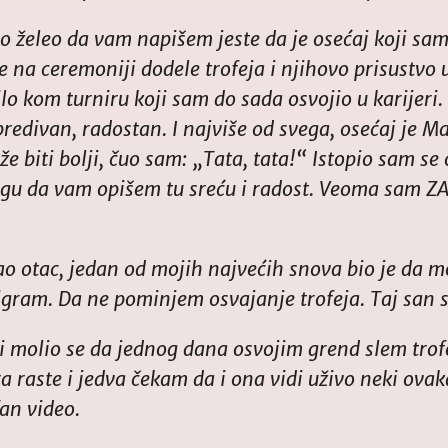
o želeo da vam napišem jeste da je osećaj koji sa
 na ceremoniji dodele trofeja i njihovo prisustvo u 
lo kom turniru koji sam do sada osvojio u karijeri
predivan, radostan. I najviše od svega, osećaj je 
e biti bolji, čuo sam: „Tata, tata!“ Istopio sam se
gu da vam opišem tu sreću i radost. Veoma sam 
o otac, jedan od mojih najvećih snova bio je da m
gram. Da ne pominjem osvajanje trofeja. Taj san s
i molio se da jednog dana osvojim grend slem tro
ra raste i jedva čekam da i ona vidi uživo neki ova
fan video.