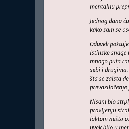
mentalnu prepr
Jednog dana ć
kako sam se os
Oduvek poštujem
istinske snage 
mnogo puta ranj
sebi i drugima.
šta se zaista 
prevazilaženje 
Nisam bio strp
pravljenju stra
laktom nešto o
uvek bilo u men