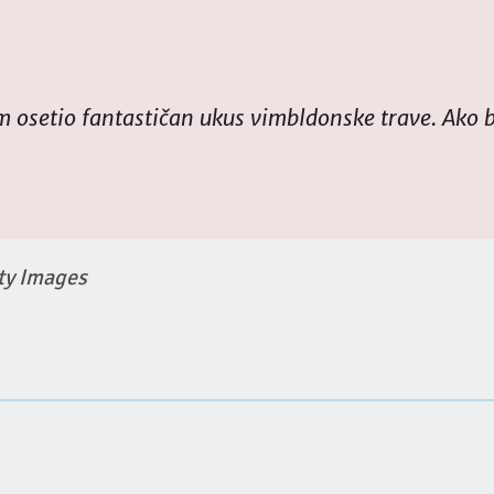
m osetio fantastičan ukus vimbldonske trave. Ako 
tty Images