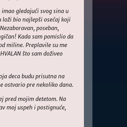
m imao gledajući svog sina u
loži bio najlepši osećaj koji
. Nezaboravan, poseban,
Magičan! Kada sam pomislio da
 od miline. Preplavile su me
ZAHVALAN što sam doživeo
oja deca budu prisutna na
e ostvario pre nekoliko dana.
fej pred mojim detetom. Na
kav moj uspeh i postignuće,