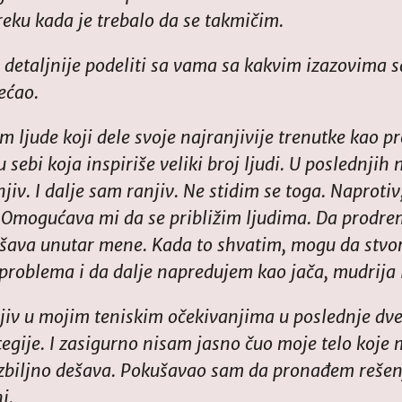
eku kada je trebalo da se takmičim.
u detaljnije podeliti sa vama sa kakvim izazovima 
ećao.
 ljude koji dele svoje najranjivije trenutke kao 
u sebi koja inspiriše veliki broj ljudi. U poslednji
iv. I dalje sam ranjiv. Ne stidim se toga. Naprotiv
 Omogućava mi da se približim ljudima. Da prodre
dešava unutar mene. Kada to shvatim, mogu da stvor
problema i da dalje napredujem kao jača, mudrija i
ljiv u mojim teniskim očekivanjima u poslednje dv
tegije. I zasigurno nisam jasno čuo moje telo koje 
zbiljno dešava. Pokušavao sam da pronađem rešenj
i.