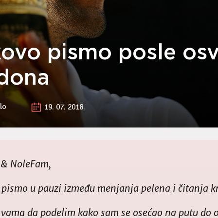
ovo pismo posle osv
dona
lo
19. 07. 2018.
i & NoleFam,
pismo u pauzi između menjanja pelena i čitanja k
 vama da podelim kako sam se osećao na putu do 