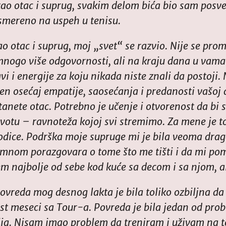
ao otac i suprug, svakim delom bića bio sam posve
usmereno na uspeh u tenisu.
 otac i suprug, moj „svet“ se razvio. Nije se prome
nogo više odgovornosti, ali na kraju dana u vama
i i energije za koju nikada niste znali da postoji. 
n osećaj empatije, saosećanja i predanosti vašoj d
anete otac. Potrebno je učenje i otvorenost da bi 
votu – ravnoteža kojoj svi stremimo. Za mene je t
rodice. Podrška moje supruge mi je bila veoma dra
mnom porazgovara o tome što me tišti i da mi po
m najbolje od sebe kod kuće sa decom i sa njom, a
povreda mog desnog lakta je bila toliko ozbiljna d
t meseci sa Tour-a. Povreda je bila jedan od prob
cija. Nisam imao problem da treniram i uživam na 