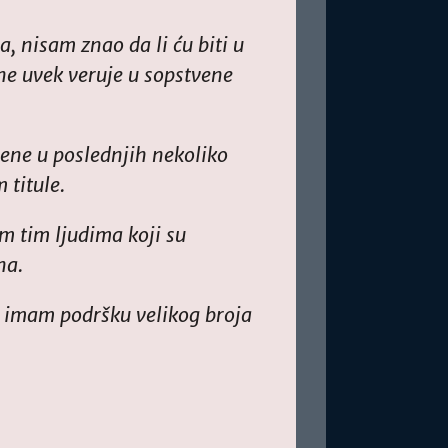
nisam znao da li ću biti u
ne uvek veruje u sopstvene
mene u poslednjih nekoliko
 titule.
im tim ljudima koji su
na.
o imam podršku velikog broja