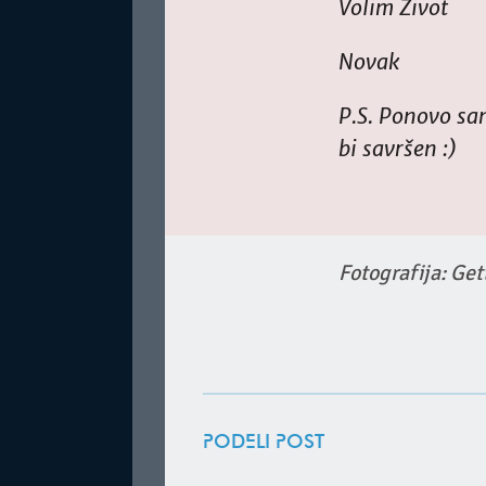
Volim Život
Novak
P.S. Ponovo sa
bi savršen :)
Fotografija: Ge
PODELI POST