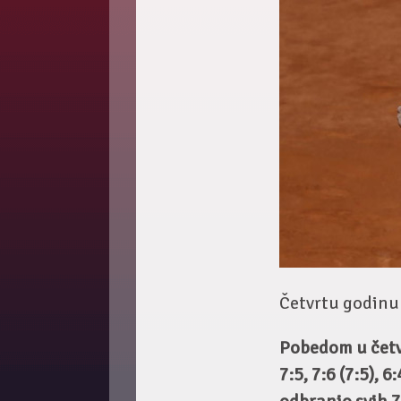
Četvrtu godinu 
Pobedom u četv
7:5, 7:6 (7:5), 