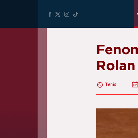
Fenom
Rolan
Tenis