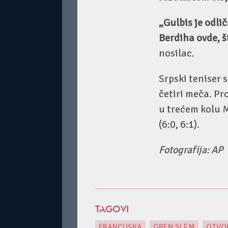
„Gulbis je odlič
Berdiha ovde, š
nosilac.
Srpski teniser 
četiri meča. Pro
u trećem kolu M
(6:0, 6:1).
Fotografija: AP
TAGOVI
FRANCUSKA
,
GREN SLEM
,
OTVO