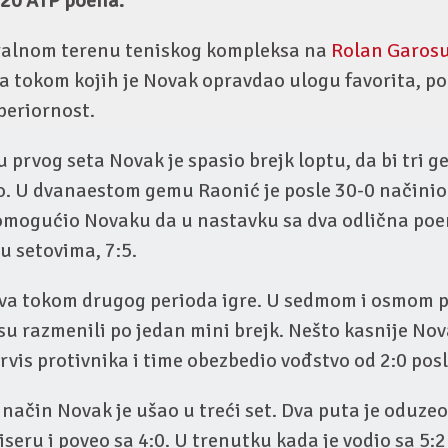
720 ATP poena.
ralnom terenu teniskog kompleksa na
Rolan Garos
a tokom kojih je Novak opravdao ulogu favorita, po
periornost.
rvog seta Novak je spasio brejk loptu, da bi tri g
o. U dvanaestom gemu Raonić je posle 30-0 načinio
i omogućio Novaku da u nastavku sa dva odlična po
 u setovima, 7:5.
kova tokom drugog perioda igre. U sedmom i osmom p
 su razmenili po jedan mini brejk. Nešto kasnije Nov
rvis protivnika i time obezbedio vođstvo od 2:0 posle
način Novak je ušao u treći set. Dva puta je oduzeo
eru i poveo sa 4:0. U trenutku kada je vodio sa 5:2