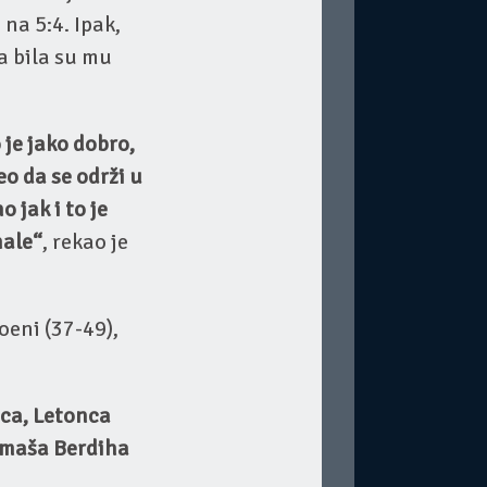
na 5:4. Ipak,
a bila su mu
 je jako dobro,
eo da se održi u
jak i to je
nale“
, rekao je
poeni (37-49),
oca, Letonca
Tomaša Berdiha