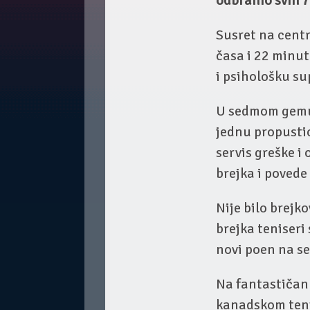
odbranio svih 
Susret na cent
časa i 22 minut
i psihološku su
U sedmom gemu p
jednu propusti
servis greške 
brejka i povede
Nije bilo brej
brejka teniseri
novi poen na se
Na fantastičan 
kanadskom tenis