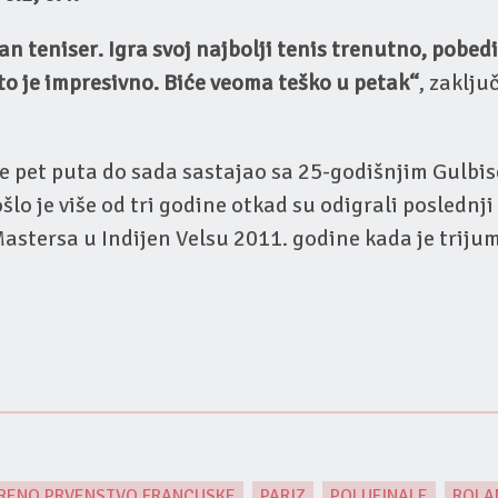
an teniser. Igra svoj najbolji tenis trenutno, pobedi
to je impresivno. Biće veoma teško u petak“
, zaklju
se pet puta do sada sastajao sa 25-godišnjim Gulbi
šlo je više od tri godine otkad su odigrali poslednji 
astersa u Indijen Velsu 2011. godine kada je trij
RENO PRVENSTVO FRANCUSKE
,
PARIZ
,
POLUFINALE
,
ROLA