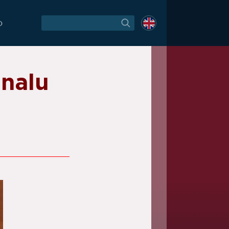
O
inalu