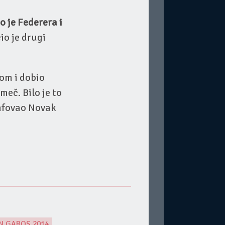
o je Federera i
čio je drugi
som i dobio
meč. Bilo je to
umfovao Novak
N GAROS 2014