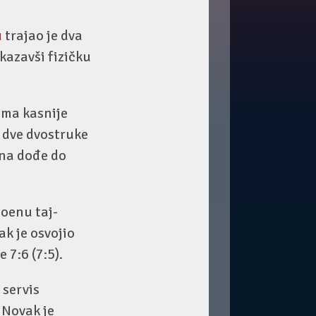
u
trajao je dva
kazavši fizičku
ema kasnije
 dve dvostruke
ena dođe do
oenu taj-
ak je osvojio
 7:6 (7:5).
 servis
 Novak je