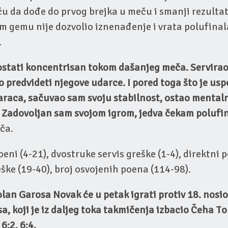
u da dođe do prvog brejka u meču i smanji rezultat 
m gemu nije dozvolio iznenađenje i vrata polufinal
.
 ostati koncentrisan tokom dašanjeg meča. Servirao
lo predvideti njegove udarce. I pored toga što je usp
aca, sačuvao sam svoju stabilnost, ostao mentalno 
. Zadovoljan sam svojom igrom, jedva čekam polufi
ča.
oeni (4-21), dvostruke servis greške (1-4), direktni 
ke (19-40), broj osvojenih poena (114-98).
lan Garosa Novak će u petak igrati protiv 18. nosi
a, koji je iz daljeg toka takmičenja izbacio Čeha 
6:2, 6:4.