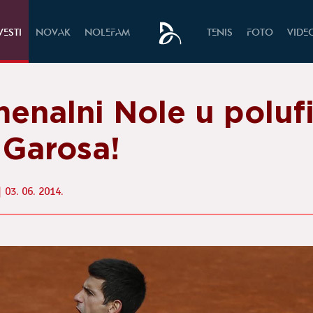
VESTI
NOVAK
NOLEFAM
TENIS
FOTO
VIDE
enalni Nole u poluf
 Garosa!
03. 06. 2014.