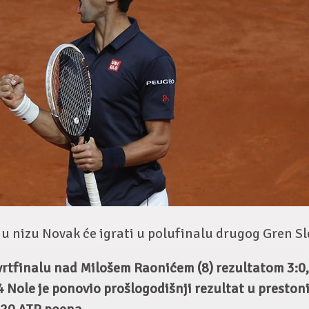
u nizu Novak će igrati u polufinalu drugog Gren S
rtfinalu nad Milošem Raonićem (8) rezultatom 3:0,
6:4 Nole je ponovio prošlogodišnji rezultat u preston