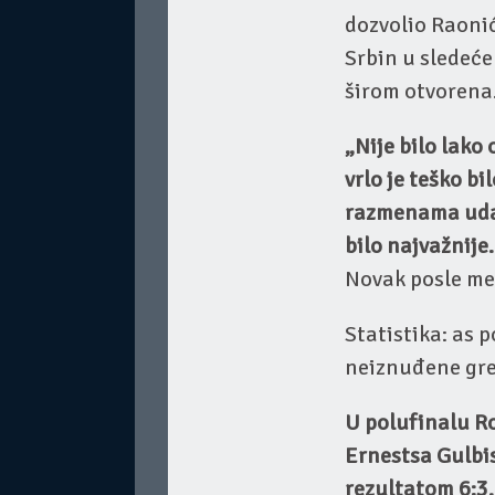
dozvolio Raonić
Srbin u sledeće
širom otvorena
„Nije bilo lako
vrlo je teško bi
razmenama udar
bilo najvažnije
Novak posle me
Statistika: as p
neiznuđene greš
U polufinalu Ro
Ernestsa Gulbis
rezultatom 6:3, 