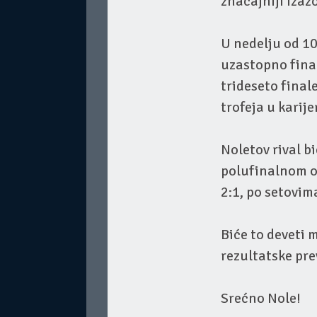
značajniji izazo
U nedelju od 1
uzastopno final
trideseto final
trofeja u karije
Noletov rival b
polufinalnom o
2:1, po setovima
Biće to deveti
rezultatske pre
Srećno Nole!