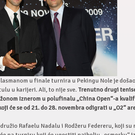
lasmanom u finale turnira u Pekingu Nole je došao
tulu u karijeri. Ali, to nije sve.
Trenutno drugi tenise
onom Iznerom u polufinalu „China Open“-a kvalif
 koji će se od 21. do 28. novembra odigrati u „O2“ a
idružio Rafaelu Nadalu i Rodžeru Federeru, koji su 
će na turniru koji će ugostiti najbolju „osmorku“ i