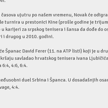
vi.
0 časova ujutru po našem vremenu, Novak će odigra
e turnira u prestonici Kine (prošle godine je trijum
e u karijeri za srpskog tenisera i šansa da dođe do
ri i drugog u 2010. godini.
iće Španac David Ferer (11. na ATP listi) koji je u d
kršaju savladao hrvatskog tenisera Ivana Ljubičić
 6:4, 4:6, 6:4.
 međusobni duel Srbina i Španca. U dosadašnjih os
vage, 4:4.