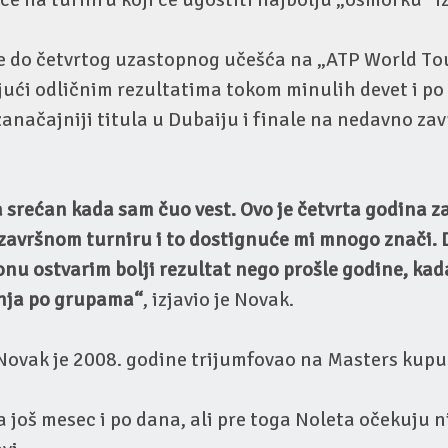
je do četvrtog uzastopnog učešća na „ATP World To
ući odličnim rezultatima tokom minulih devet i po
anačajniji titula u Dubaiju i finale na nedavno z
 srećan kada sam čuo vest. Ovo je četvrta godina 
završnom turniru i to dostignuće mi mnogo znači. 
nu ostvarim bolji rezultat nego prošle godine, ka
nja po grupama“
, izjavio je Novak.
Novak je 2008. godine trijumfovao na Masters kupu
još mesec i po dana, ali pre toga Noleta očekuju 