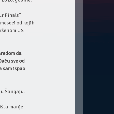
ur Finals“
 meseci od kojih
avršenom US
zaredom da
Daću sve od
da sam ispao
 u Šangaju.
ništa manje