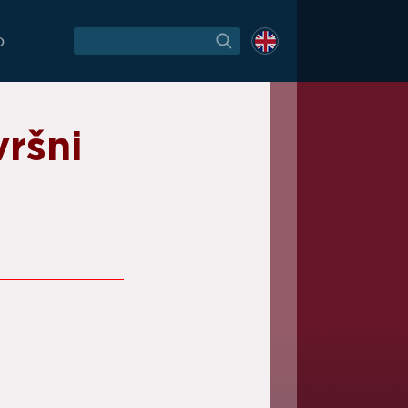
O
vršni