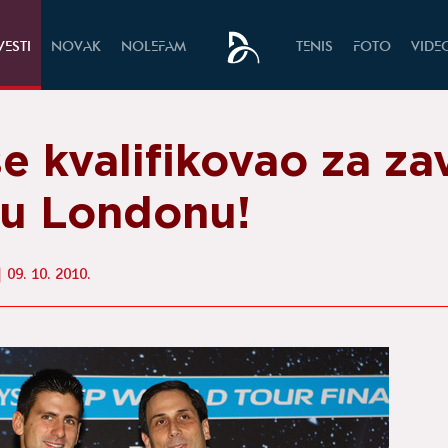
VESTI
NOVAK
NOLEFAM
TENIS
FOTO
VIDE
e kvalifikovao za za
r u Londonu!
09. 10. 2010.