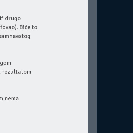
ti drugo
fovao). Biće to
 osamnaestog
rugom
a rezultatom
am nema