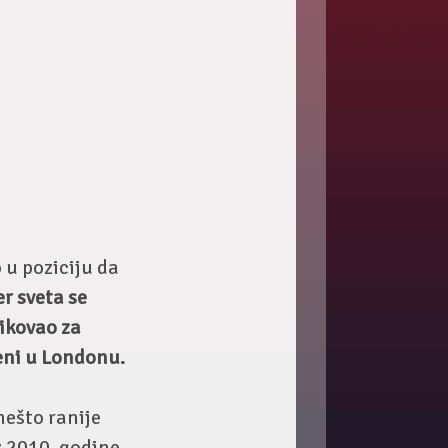
 u poziciju da
r sveta se
ikovao za
reni u Londonu.
nešto ranije
z 2010. godine.