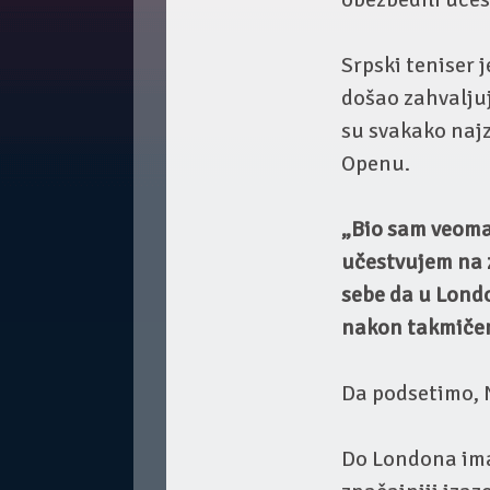
Srpski teniser 
došao zahvaljuj
su svakako najz
Openu.
„Bio sam veoma
učestvujem na 
sebe da u Londo
nakon takmiče
Da podsetimo, 
Do Londona ima 