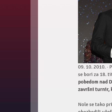
09. 10. 2010. ·
P
se bori za 18. ti
pobedom nad Dž
završni turnir,
Nole se tako pr
obezbedili učeš