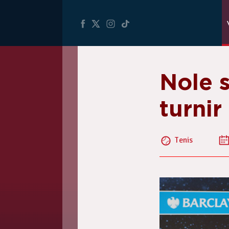
Nole s
turni
Tenis