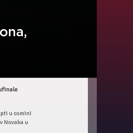
ona,
ufinale
opti u osmini
tiv Novaka u