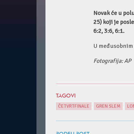
Novak će u polu
25) koji je posl
6:2, 3:6, 6:1.
U međusobnim d
Fotografija: AP
TAGOVI
ČETVRTFINALE
,
GREN SLEM
,
LO