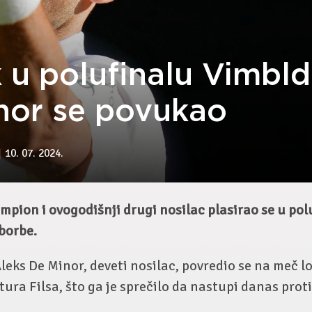
 u polufinalu Vimbld
nor se povukao
10. 07. 2024.
pion i ovogodišnji drugi nosilac plasirao se u pol
borbe.
leks De Minor, deveti nosilac, povredio se na meč l
rtura Filsa, što ga je sprečilo da nastupi danas pro