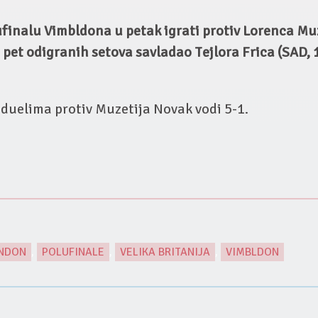
finalu Vimbldona u petak igrati protiv Lorenca Muze
e pet odigranih setova savladao Tejlora Frica (SAD, 13
uelima protiv Muzetija Novak vodi 5-1.
NDON
,
POLUFINALE
,
VELIKA BRITANIJA
,
VIMBLDON