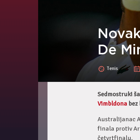
Novak
De Mi
Tenis
Sedmostruki šam
Vimbldona
bez 
Australijanac A
finala protiv A
četvrtfinalu.