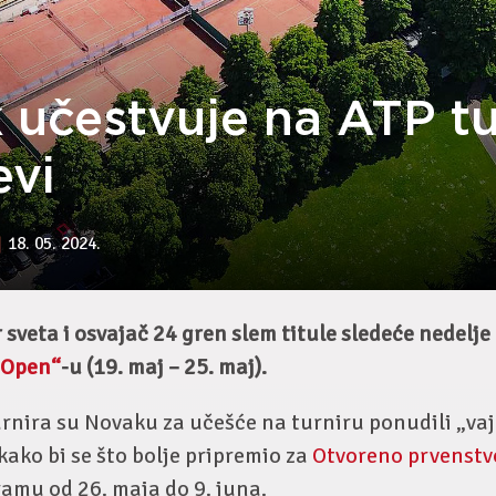
 učestvuje na ATP tu
evi
18. 05. 2024.
r sveta i osvajač 24 gren slem titule sledeće nedelje
 Open“
-u (19. maj – 25. maj).
rnira su Novaku za učešće na turniru ponudili „vaj
 kako bi se što bolje pripremio za
Otvoreno prvenstv
ramu od 26. maja do 9. juna.