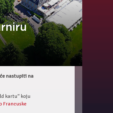
rniru
 će nastupiti na
ld kartu“ koju
o Francuske