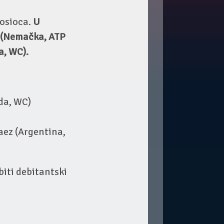
nosioca.
U
 (Nemačka, ATP
a, WC).
da, WC)
aez (Argentina,
biti debitantski