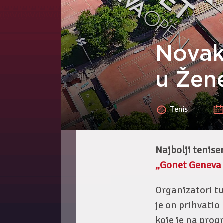
Novak
u Žen
Tenis
Najbolji tenise
„Gonet Geneva
Organizatori tu
je on prihvatio
koje je na prog