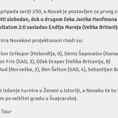
 pripada seriji 250, a Novak je postavljen za prvog 
biti slobodan, dok u drugom čeka Janika Hanfmana
zultatom 2:0 savladao Endija Mareja (Velika Britanij
ira Novakovi projektovani rivali su:
lon Grikspor (Holandija, 6), Denis Šapovalov (Kana
or Fric (SAD, 3), Džek Draper (Velika Britanija, 8)
ud (Norveška, 2), Ben Šelton (SAD, 4), Sebastijan B
 izdanje turnira u Ženevi u istoriji, a Novaku će to 
 po veličini gradu u Švajcarskoj.
 Tour