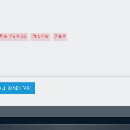
ŠVAJCARSKA
,
ŽENEVA
,
ŽREB
ALI KOMENTARI