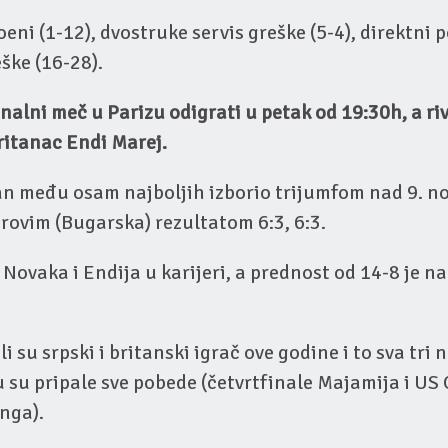
oeni (1-12), dvostruke servis greške (5-4), direktni 
ške (16-28).
inalni meč u Parizu odigrati u petak od 19:30h, a riv
ritanac Endi Marej.
an među osam najboljih izborio trijumfom nad 9. n
ovim (Bugarska) rezultatom 6:3, 6:3.
l Novaka i Endija u karijeri, a prednost od 14-8 je n
i su srpski i britanski igrač ove godine i to sva tri 
 su pripale sve pobede (četvrtfinale Majamija i US
nga).