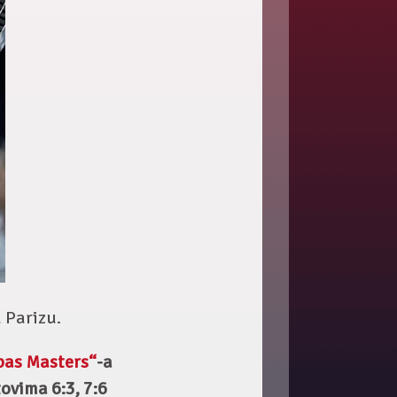
 Parizu.
bas Masters“
-a
ovima 6:3, 7:6