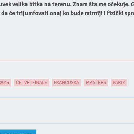
uvek velika bitka na terenu. Znam šta me očekuje. 
m da će trijumfovati onaj ko bude mirniji i fizički sp
2014
,
ČETVRTFINALE
,
FRANCUSKA
,
MASTERS
,
PARIZ