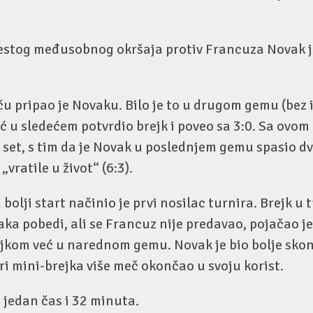
estog međusobnog okršaja protiv Francuza Novak j
ču pripao je Novaku. Bilo je to u drugom gemu (bez
eć u sledećem potvrdio brejk i poveo sa 3:0. Sa ovom
 set, s tim da je Novak u poslednjem gemu spasio dv
„vratile u život“ (6:3).
 bolji start načinio je prvi nosilac turnira. Brejk 
vaka pobedi, ali se Francuz nije predavao, pojačao je
ejkom već u narednom gemu. Novak je bio bolje sko
tri mini-brejka više meč okončao u svoju korist.
o jedan čas i 32 minuta.