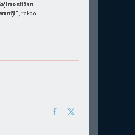
Gajimo sličan
remniji“
, rekao