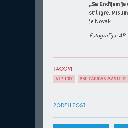
„Sa Endijem je 
stil igre. Misli
je Novak.
Fotografija: AP
TAGOVI
ATP 1000
,
BNP PARIBAS MASTERS 
PODELI POST