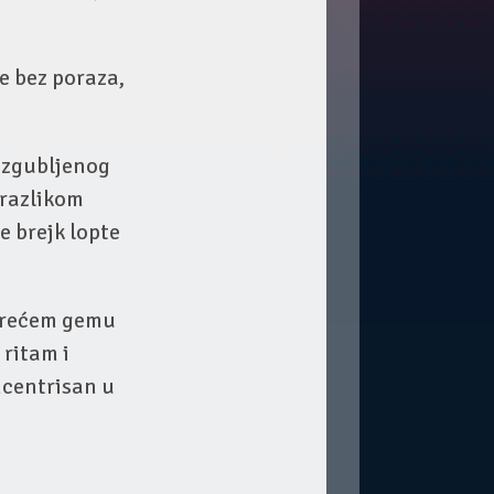
e bez poraza,
 izgubljenog
 razlikom
e brejk lopte
u trećem gemu
 ritam i
ncentrisan u