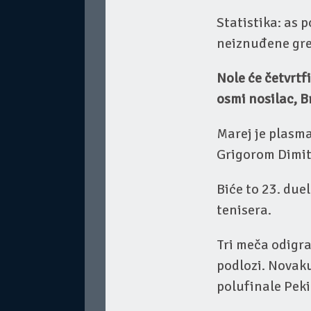
Statistika: as p
neiznuđene gre
Nole će četvrtf
osmi nosilac, B
Marej je plasm
Grigorom Dimitr
Biće to 23. due
tenisera.
Tri meča odigral
podlozi. Novaku
polufinale Peki