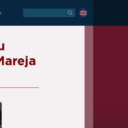
O
u
Mareja