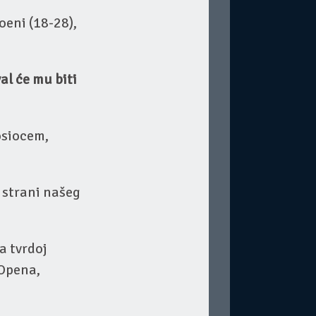
poeni (18-28),
al će mu biti
osiocem,
a strani našeg
na tvrdoj
 Opena,