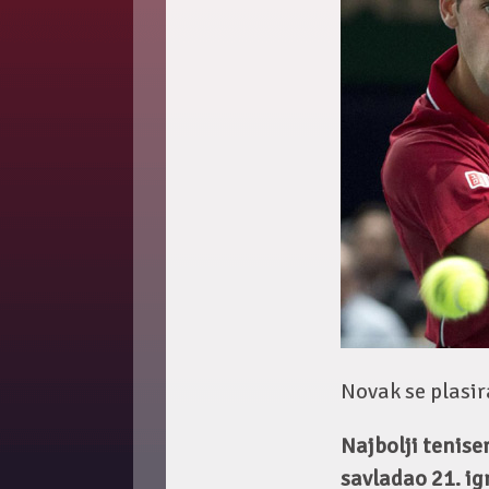
Novak se plasir
Najbolji tenise
savladao 21. ig