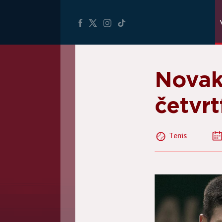
Novak
četvrt
Tenis