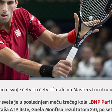
ao u svoje četvrto četvrtfinale na Masters turniru u
r sveta je u poslednjem meču trećeg kola
„BNP Pari
rača ATP liste, Gaela Monfisa rezultatom 2:0, po set