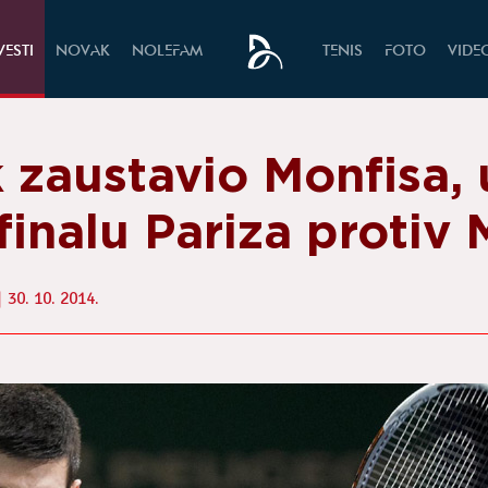
VESTI
NOVAK
NOLEFAM
TENIS
FOTO
VIDE
 zaustavio Monfisa, 
finalu Pariza protiv 
30. 10. 2014.