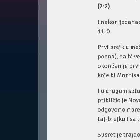
(7:2).
I nakon jedana
11-0.
Prvi brejk u me
poena), da bi v
okončan je prvi
koje bi Monfisa 
I u drugom setu
približio je No
odgovorio ribr
taj-brejku i sa 
Susret je traja