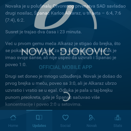
Novaka je u polufinalu Otvorenog prvenstva SAD savladao
drugi nosilac, Španac Karlos Alkaraz, u tri seta – 6:4, 7:6
(7:4), 6:2.
Susret je trajao dva časa i 23 minuta.
Već u prvom gemu meča Alkaraz je stigao do brejka, što
se pokazalo presudnim za tok uvodnog seta. Novak je
imao svoje šanse, ali nije uspeo da uzvrati i Španac je
poveo 1:0.
Drugi set doneo je mnogo uzbuđenja. Novak je došao do
prvog brejka u meču, poveo sa 3:0, ali je Alkaraz ubrzo
uzvratio i vratio se u egal. Odluka je pala u taj-brejku
punom preokreta, gde je Španac sačuvao više
koncentracije i poveo 2:0 u setovima.
U trećem setu Novak je delovao vidno umorno. Alkaraz je
već u četvrtom gemu stigao do novog brejka i poveo 3:1, a
Home
Updates
Social
Novak
Stats
potom rutinski priveo meč kraju rezultatom 6:2.