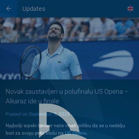
Updates
Novak zaustavljen u polufinalu US Opena –
Alkaraz ide u finale
Posted on September 5, 2025
Najbolji srpski teniser neće imati priliku da se u nedelju
bori za svoju petu titulu na
US Openu
.