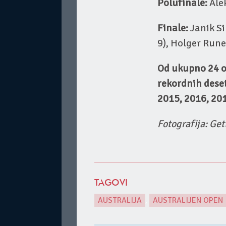
Polufinale:
Alek
Finale:
Janik Si
9), Holger Rune
Od ukupno 24 os
rekordnih dese
2015, 2016, 201
Fotografija: Ge
TAGOVI
AUSTRALIJA
,
AUSTRALIJEN OPEN