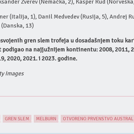
sander Zverev (Nemačka, 2), Kasper Rud (Norveška,
ner (Italija, 1), Danil Medvedev (Rusija, 5), Andrej R
 (Danska, 13)
vojenih gren slem trofeja u dosadašnjem toku kari
t podigao na najjužnijem kontinentu: 2008, 2011, 2
9, 2020, 2021. i 2023. godine.
tty Images
,
GREN SLEM
,
MELBURN
,
OTVORENO PRVENSTVO AUSTRAL