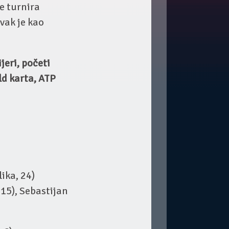
e turnira
vak je kao
jeri, početi
d karta, ATP
ika, 24)
 15), Sebastijan