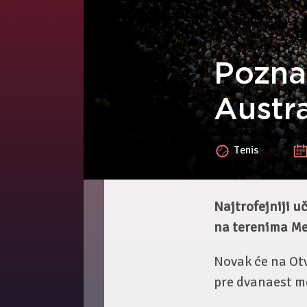
Pozna
Austr
Tenis
Najtrofejniji u
na terenima Mel
Novak će na Otv
pre dvanaest me