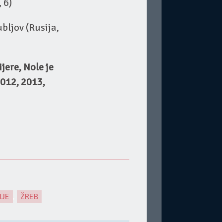
 6)
ubljov (Rusija,
jere, Nole je
012, 2013,
IJE
,
ŽREB