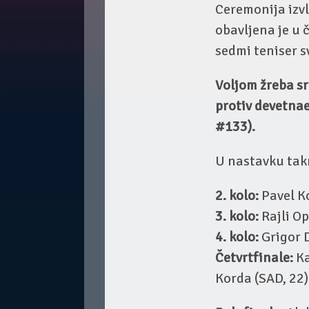
Ceremonija izv
obavljena je u 
sedmi teniser s
Voljom žreba srp
protiv devetna
#133).
U nastavku takm
2. kolo:
Pavel Ko
3. kolo:
Rajli O
4. kolo:
Grigor D
Četvrtfinale:
Ka
Korda (SAD, 22)