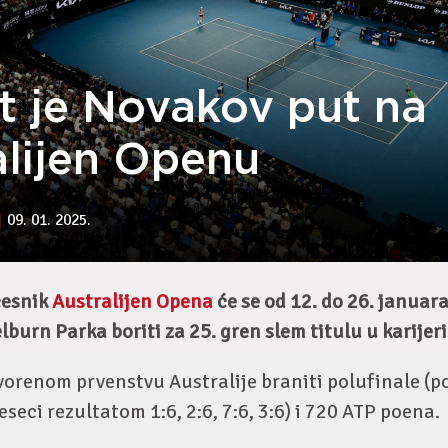
t je Novakov put na
alijen Openu
09. 01. 2025.
česnik
Australijen Opena
će se od 12. do 26. januar
burn Parka boriti za 25. gren slem titulu u karijeri
orenom prvenstvu Australije braniti polufinale (p
seci rezultatom 1:6, 2:6, 7:6, 3:6) i 720 ATP poena.