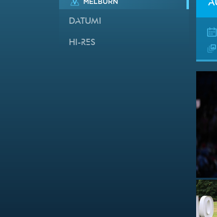
MELBURN
A
DATUMI
HI-RES