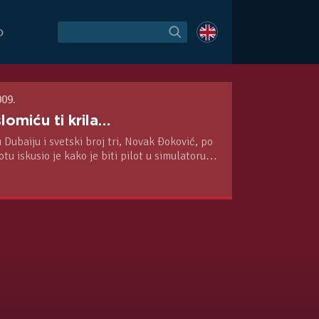
O
009.
lomiću ti krila…
u Dubaiju i svetski broj tri, Novak Đoković, po
otu iskusio je kako je biti pilot u simulatoru
dinjenim Arapskim Emiratima u ponedeljak.