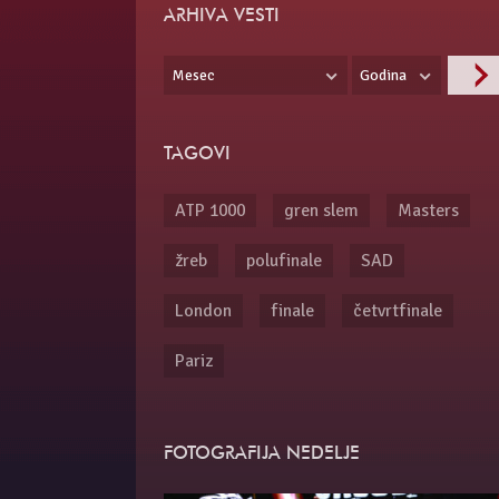
ARHIVA VESTI
Mesec
Godina
TAGOVI
ATP 1000
gren slem
Masters
žreb
polufinale
SAD
London
finale
četvrtfinale
Pariz
FOTOGRAFIJA NEDELJE