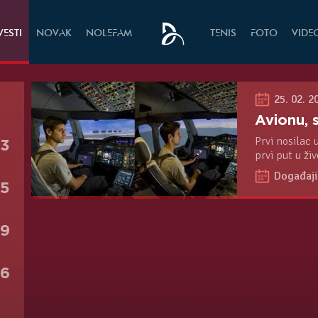
VESTI
NOVAK
NOLEFAM
TENIS
FOTO
VIDE
25. 02. 2
Avionu, s
Prvi nosilac 
13
prvi put u živ
aviona u Uje
Događaji
85
49
16