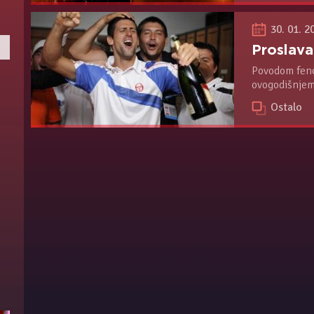
30. 01. 2
Povodom fen
ovogodišnjem
Slam titule u
Ostalo
ispred resto
Arsenija čarn