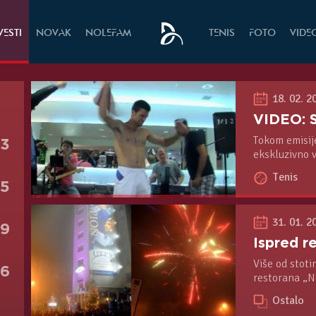
VESTI
NOVAK
NOLEFAM
TENIS
FOTO
VIDE
18. 02. 2
Tokom emisije
13
ekskluzivno v
prijateljima 
Tenis
85
31. 01. 2
49
Više od stot
16
restorana „N
sa porodicom 
Ostalo
osvajanje tit