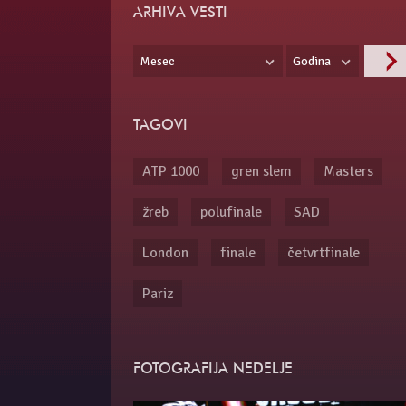
ARHIVA VESTI
Mesec
Godina
TAGOVI
ATP 1000
gren slem
Masters
žreb
polufinale
SAD
London
finale
četvrtfinale
Pariz
FOTOGRAFIJA NEDELJE