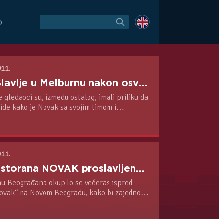
O
011.
VIDEO: Slavlje u Melburnu nakon osvajanja Australian Open-a!
 gledaoci su, između ostalog, imali priliku da
ide kako je Novak sa svojim timom i
proslavio osvajanje druge Grend Slem titule.
011.
Ispred restorana NOVAK proslavljeno osvajanje Australijen Opena!
inu Beograđana okupilo se večeras ispred
ovak“ na Novom Beogradu, kako bi zajedno
Đoković proslavili veliki Noletov uspeh -
ule na Otvorenom Prvenstvu Australije.