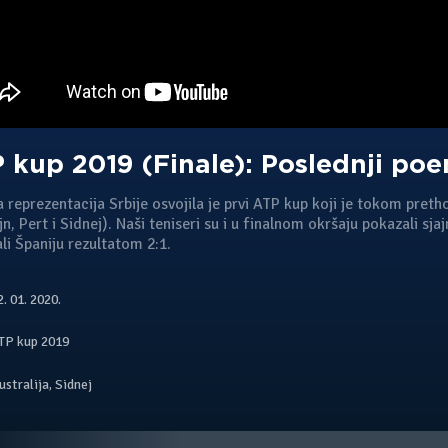
 kup 2019 (Finale): Poslednji poe
 reprezentacija Srbije osvojila je prvi
ATP kup
koji je tokom pretho
jn, Pert i Sidnej). Naši teniseri su i u finalnom okršaju pokazali sj
li Španiju rezultatom 2:1.
. 01. 2020.
TP kup 2019
ustralija
,
Sidnej