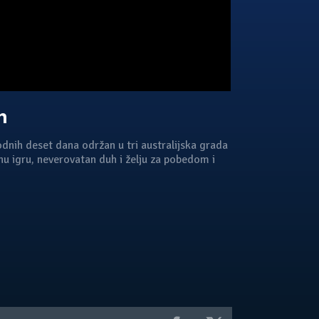
n
dnih deset dana održan u tri australijska grada
ajnu igru, neverovatan duh i želju za pobedom i