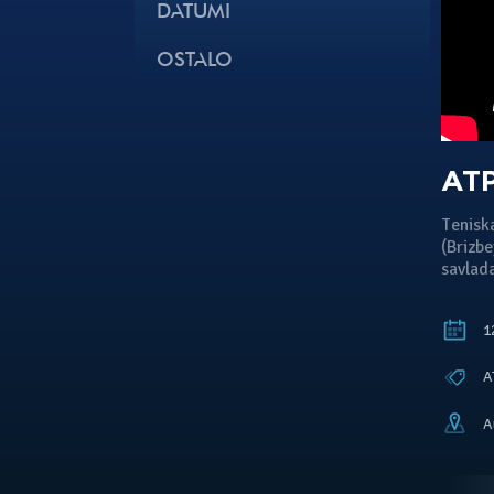
DATUMI
OSTALO
ATP
Teniska
(Brizbe
savlada
12
A
A