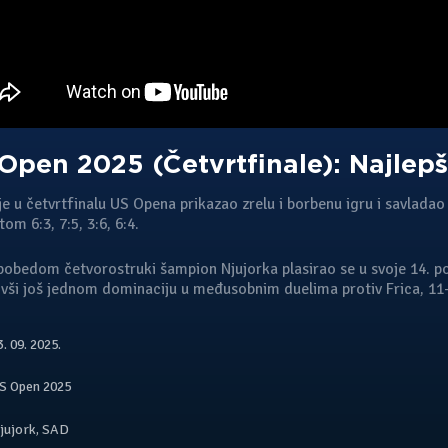
Open 2025 (Četvrtfinale): Najlepš
e u četvrtfinalu US Opena prikazao zrelu i borbenu igru i savlada
tom 6:3, 7:5, 3:6, 6:4.
obedom četvorostruki šampion Njujorka plasirao se u svoje 14. p
ivši još jednom dominaciju u međusobnim duelima protiv Frica, 11-
. 09. 2025.
S Open 2025
jujork
,
SAD