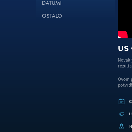
DATUMI
OSTALO
US 
Novak j
rezulta
Ovom p
potvrd
03
U
N