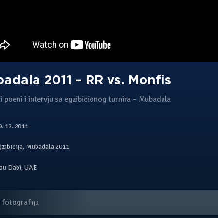
adala 2011 – RR vs. Monfis
i poeni i intervju sa egzibicionog turnira – Mubadala
. 12. 2011.
gzibicija
,
Mubadala 2011
bu Dabi
,
UAE
 fotografiju