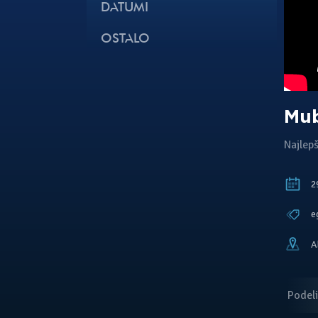
DATUMI
OSTALO
Mub
Najlepš
29
e
A
Podeli