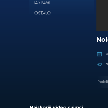
DATUMI
OSTALO
Nol
20
N
Podeli
Najskoriji video snimci