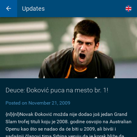
Updates
Deuce: Đoković puca na mesto br. 1!
Posted on November 21, 2009
{nl}{nl}Novak Đoković možda nije dodao još jedan Grand
Slam trofej tituli koju je 2008. godine osvojio na Australian
Openu kao što se nadao da će biti u 2009, ali bivši i
sadašnji članovi tima Srbina veruju da je korak bliže da