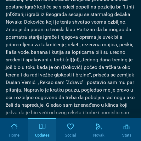
postane igrač koji će se sledeći popeti na poziciju br. 1.{nl}
{nl}Stariji igrači iz Beograda sećaju se starmalog dečaka
Novaka Đokovića koji je tenis shvatao veoma ozbiljno.
Znao je da porani u teniski klub Partizan da bi mogao da
posmatra starije igrače i njegova oprema je uvek bila
pripremljena za takmičenje; reketi, rezervna majica, peškir,
flaša vode, banana i kutija sa lopticama bili su uredno
sređeni i spakovani u torbi.{nl}{nl}„Jednog dana trening je
još bio u toku kada je on (Đoković) počeo da trčkara oko
terena i da radi vežbe gipkosti i brzine“, priseća se zemljak
Dušan Vemić. „Rekao sam ’Zdravo’ i postavio sam mu par
pitanja. Napravio je kratku pauzu, pogledao me je pravo u
oči i ozbiljno odgovorio da treba da poboljša rad nogu ako
želi da napreduje. Gledao sam iznenađeno u klinca koji
jedva da je bio veći od svog reketa i torbe i pomislio sam
’Neverovatno!’ Imao je samo šest godina!“{nl}{nl}Đoković
je ubrzo napredovao od dobrog do izvanrednog igrača i
svake godine se penjao na rang lestvici. Tako je bilo do
Home
Updates
Social
Novak
Stats