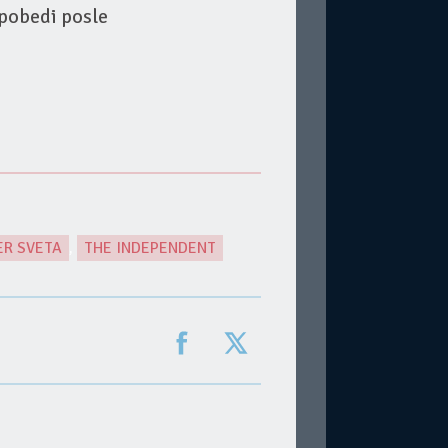
 pobedi posle
ER SVETA
,
THE INDEPENDENT