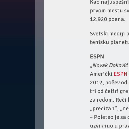
Kao najuspešnij
prvom mestu sve
12.920 poena.
Svetski mediji
tenisku planet
ESPN
„Novak Đoković 
Američki
ESPN
2012, počev od 
tri od četiri g
za redom. Reči 
„precizan“, „n
– Poleteo je sa 
uzviknuo u pra