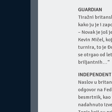
GUARDIAN
Tiražni britansk
kako ju je i za
– Novak je još 
Kevin Mičel, ko
turnira, to je 
se otrgao od le
briljantnih…“
INDEPENDENT
Naslov u brit
odgovor na Fede
besmrtnik, kao 
nadahnuto izveš