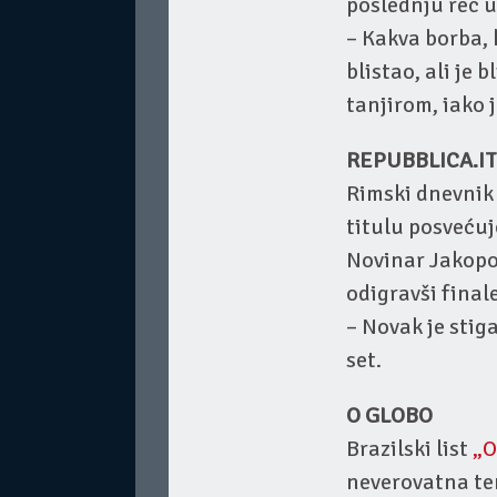
poslednju reč u
– Kakva borba, 
blistao, ali je
tanjirom, iako
REPUBBLICA.IT
Rimski dnevni
titulu posvećuje
Novinar Jakopo
odigravši final
– Novak je stig
set.
O GLOBO
Brazilski list
„O
neverovatna te