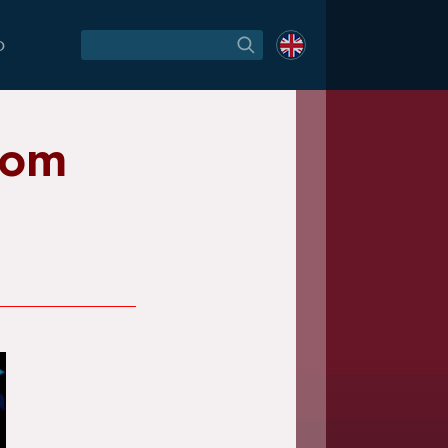
O
nom