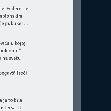
ne. Federer je
šampionskim
aće publike“…
vića u kojoj
 poklonio“.
o na svetu
begavši treći
 je to bila
astersa. U