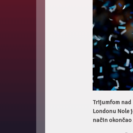
Trijumfom nad 
Londonu Nole je
način okončao 