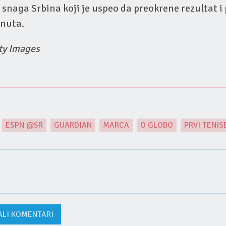
a snaga Srbina koji je uspeo da preokrene rezultat i
inuta.
tty Images
,
ESPN @SR
,
GUARDIAN
,
MARCA
,
O GLOBO
,
PRVI TENIS
ALI KOMENTARI