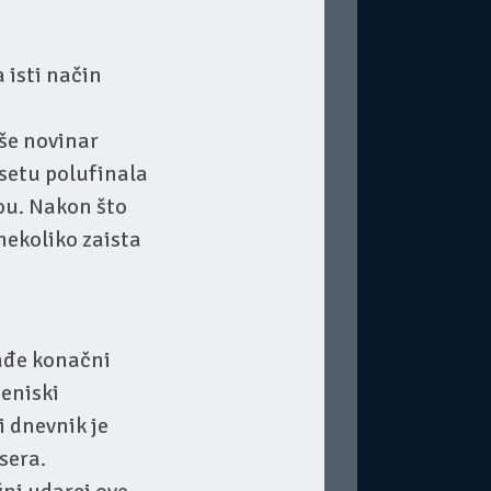
 isti način
iše novinar
 setu polufinala
vou. Nakon što
 nekoliko zaista
nađe konačni
teniski
i dnevnik je
sera.