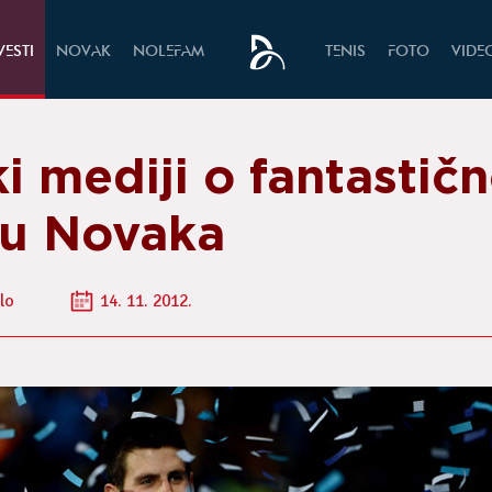
VESTI
NOVAK
NOLEFAM
TENIS
FOTO
VIDE
i mediji o fantastič
u Novaka
lo
14. 11. 2012.