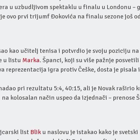
ra u uzbudljivom spektaklu u finalu u Londonu – g
je ovo prvi trijumf Đokovića na finalu sezone još od
ao kao učitelj tenisa i potvrdio je svoju poziciju n
e u listu
Marka
. Španci, koji su više pažnje posvetili
a reprezentacija igra protiv Češke, dosta je pisala
adao pri rezultatu 5:4, 40:15, ali je Novak raširio k
i na kolosalan način uspeo da izjednači – prenose 
jcarski list
Blik
u naslovu je istakao kako je svetski