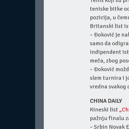
Tenis koji su p
teniske bitke o
pozicija, u čem
Britanski list i
– Đoković je na
samo da odigraj
Indipendent ist
meča, zbog pos
– Đoković možda
slem turnira i 
vredna svakog 
CHINA DAILY
Kineski list
„Ch
pažnju finalu 
– Srbin Novak 