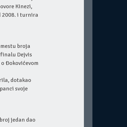
ovore Kinezi,
 2008. i turnira
a mestu broja
 finalu Dejvis
 i o Đokovićevom
rila, dotakao
Španci svoje
 broj jedan dao