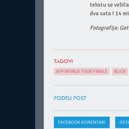
tekstu se velič
dva sata i 14 m
Fotografija: Ge
TAGOVI
ATP WORLD TOUR FINALE
,
BLICK
PODELI POST
FACEBOOK
KOMENTARI
OST