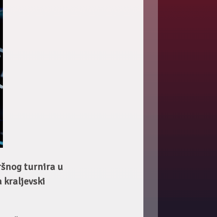
šnog turnira u
 kraljevski