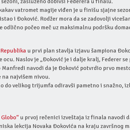
 sezoni, zasluženo dobivši Federera u finalu.
kakav vatromet magije viđen je u finišu sjajne sezo
 blistao i Đoković. Rodžer mora da se zadovolji vice
 je odlično počeo meč uz maksimalnu podršku dom
k
Republika
u prvi plan stavlja izjavu šampiona Đoko
 ocu. Naslov je „Đoković je i dalje kralj, Federer se
 Manfredi navodi da je Đoković potvrdio prvo mest
e na najvišem nivou.
ao do velikog trijumfa odiravši pametno i snažno, iz
 Globo“
u prvoj rečenici izveštaja iz finala navodi da
niska lekcija Novaka Đokovića na kraju završnog m