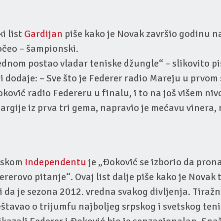
i list
Gardijan
piše kako je Novak završio godinu na
počeo – šampionski.
jednom postao vladar teniske džungle“ – slikovito p
ji dodaje: – Sve što je Federer radio Mareju u prvom
Đoković radio Federeru u finalu, i to na još višem ni
targije iz prva tri gema, napravio je mećavu vinera,
anskom
Independentu
je „Đoković se izborio da pro
rerovo pitanje“. Ovaj list dalje piše kako je Novak 
i da je sezona 2012. vredna svakog divljenja. Tiražn
tavao o trijumfu najboljeg srpskog i svetskog teni