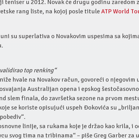
i teniser u 2012. Novak će drugu godinu zaredom z
tske rang liste, na kojoj posle titule
ATP World Tou
 puni su superlativa o Novakovim uspesima sa kojim
u.
validirao top renking“
niže hvale na Novakov račun, govoreći o njegovim 
osvajanja Australijan opena i epskog šestočasovno
rend slem finala, do završetka sezone na prvom mes
koje se koriste opisujući uspeh Đokovića su „briljan
epobediv“.
osnovne linije, sa rukama koje je držao kao krila, i 
vcu svog tima na tribinama“ – piše Greg Garber za 