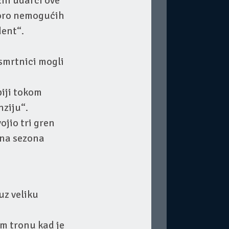
žni udarci ove
skoro nemogućih
dent“.
 smrtnici mogli
piji tokom
nziju“.
ojio tri gren
ena sezona
uz veliku
m tronu kad je