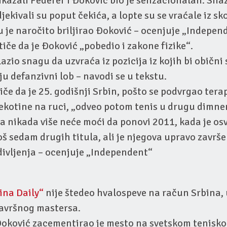
rikazali Federer i Đoković bio je senzacionalan. Sna
djekivali su poput čekića, a lopte su se vraćale iz 
u je naročito briljirao Đoković – ocenjuje „Indepen
stiče da je Đoković „pobedio i zakone fizike“.
lazio snagu da uzvraća iz pozicija iz kojih bi obični
u defanzivni lob – navodi se u tekstu.
iče da je 25. godišnji Srbin, pošto se podvrgao tera
ekotine na ruci, „odveo potom tenis u drugu dimne
 nikada više neće moći da ponovi 2011, kada je osv
još sedam drugih titula, ali je njegova upravo završ
divljenja – ocenjuje „Independent“
ina Daily“
nije štedeo hvalospeve na račun Srbina, 
završnog mastersa.
Đoković zacementirao je mesto na svetskom tenisko