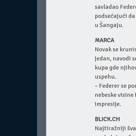
savladao Federe
podsećajući da 
u Šangaju.
MARCA
Novak se krunis
jedan, navodi s
kupa gde njihov
uspehu.
– Federer se pon
nebeske visine 
impresije.
BLICK.CH
Najtiražniji šva