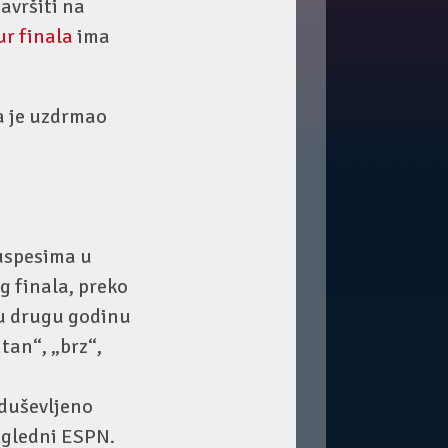
avršiti na
r finala
ima
a je uzdrmao
uspesima u
g finala, preko
tu drugu godinu
tan“, „brz“,
oduševljeno
ugledni ESPN.