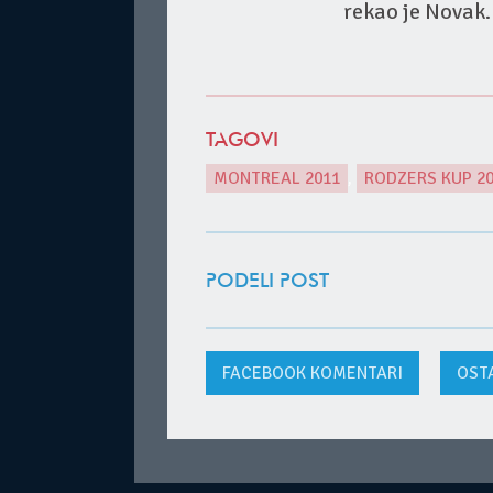
rekao je Novak.
TAGOVI
MONTREAL 2011
,
RODZERS KUP 2
PODELI POST
FACEBOOK
KOMENTARI
OST