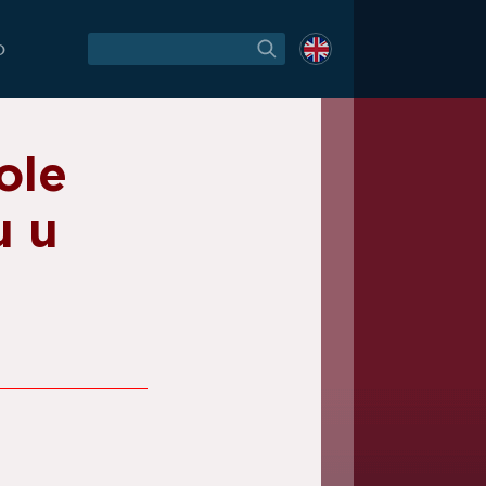
O
ole
u u