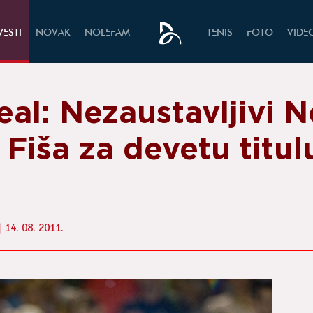
VESTI
NOVAK
NOLEFAM
TENIS
FOTO
VIDE
al: Nezaustavljivi N
 Fiša za devetu titul
14. 08. 2011.