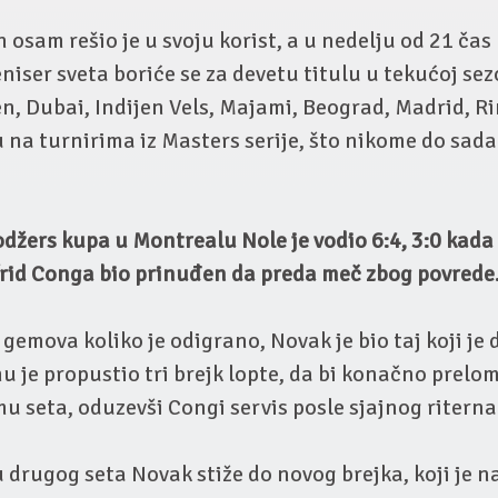
 osam rešio je u svoju korist, a u nedelju od 21 ča
niser sveta boriće se za devetu titulu u tekućoj sez
n, Dubai, Indijen Vels, Majami, Beograd, Madrid, R
na turnirima iz Masters serije, što nikome do sada 
džers kupa u Montrealu Nole je vodio 6:4, 3:0 kada j
frid Conga bio prinuđen da preda meč zbog povrede
gemova koliko je odigrano, Novak je bio taj koji je 
 je propustio tri brejk lopte, da bi konačno prelom
 seta, oduzevši Congi servis posle sjajnog riterna
drugog seta Novak stiže do novog brejka, koji je n