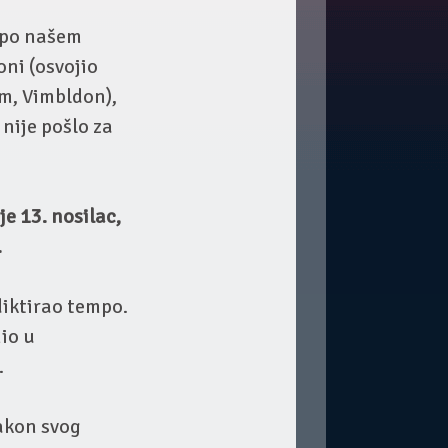
s po našem
oni (osvojio
im, Vimbldon),
nije pošlo za
e 13. nosilac,
.
diktirao tempo.
io u
.
akon svog