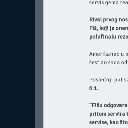
servis gema rea
Rival prvog nos
Fiš, koji je on
polufinalu rezu
Amerikanac u pr
šest do sada od
Poslednji put s
6:1.
“Fišu odgovara
pritom servira
servise, kao št