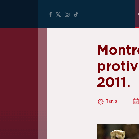
Montre
protiv
2011.
Tenis