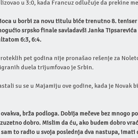
lizovao u 3:0, kada Francuz odlučuje da prekine me
ioca u borbi za novu titulu biće trenutno 8. teniser
emogućio srpsko finale savladavši Janka Tipsarević
ltatom 6:3, 6:4.
oteklih pet godina nije pronašao rešenje za Noleto
igranih duela trijumfovao je Srbin.
astali su se u Majamiju ove godine, kada je Novak bi
 ovakva, brža podloga. Dobija mečeve bez mnogo po
 izuzetno dobro. Mislim da ću, ako budem dobro vra
o sam to radio u svoja poslednja dva nastupa, imati