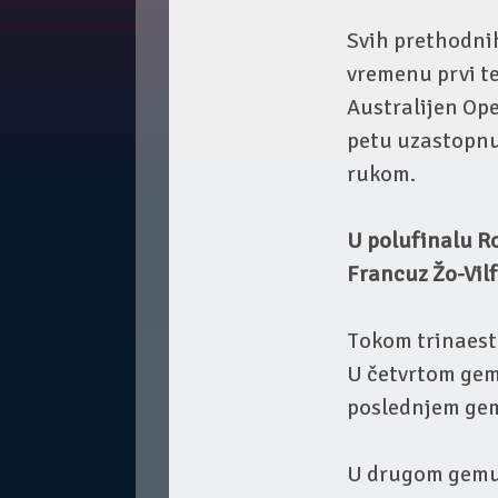
Svih prethodnih
vremenu prvi te
Australijen Ope
petu uzastopnu 
rukom.
U polufinalu Ro
Francuz Žo-Vil
Tokom trinaest 
U četvrtom gemu
poslednjem gemu
U drugom gemu 