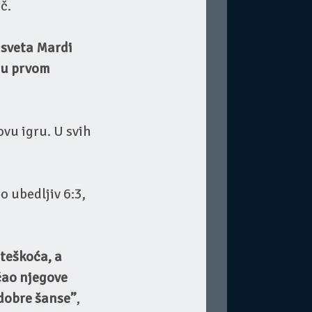
č.
 sveta Mardi
a u prvom
vu igru. U svih
o ubedljiv 6:3,
teškoća, a
ćao njegove
 dobre šanse”
,