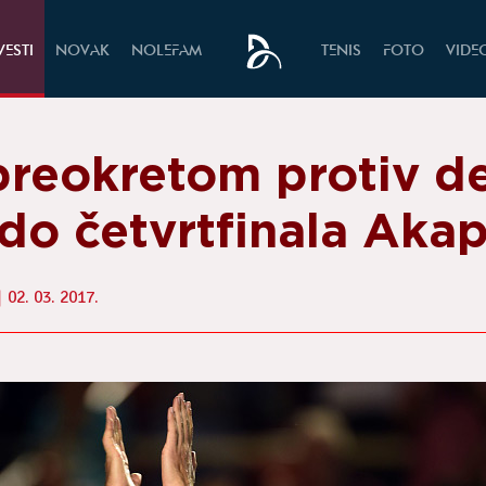
VESTI
NOVAK
NOLEFAM
TENIS
FOTO
VIDE
preokretom protiv de
do četvrtfinala Akap
02. 03. 2017.