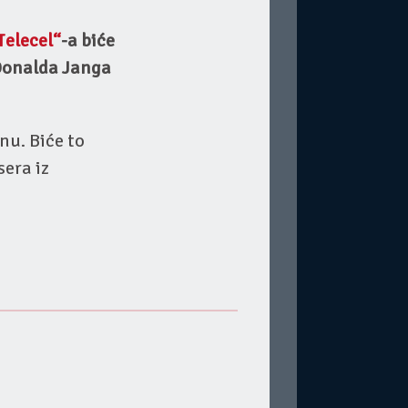
Telecel“
-a biće
 Donalda Janga
nu. Biće to
era iz