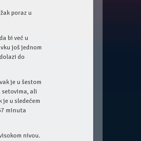
ežak poraz u
a bi već u
avku još jednom
dolazi do
vak je u šestom
 setovima, ali
ak je u sledećem
 57 minuta
 visokom nivou.