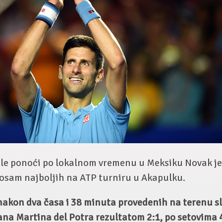
sle ponoći po lokalnom vremenu u Meksiku Novak je
sam najboljih na ATP turniru u Akapulku.
 nakon dva časa i 38 minuta provedenih na terenu sl
a Martina del Potra rezultatom 2:1, po setovima 4: