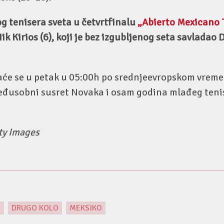
g tenisera sveta u četvrtfinalu
„Abierto Mexicano 
ik Kirios (6), koji je bez izgubljenog seta savladao
aće se u petak u 05:00h po srednjeevropskom vreme
međusobni susret Novaka i osam godina mlađeg tenis
tty Images
O
,
DRUGO KOLO
,
MEKSIKO