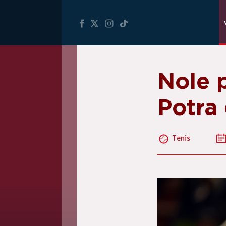
Nole 
Potra 
Tenis