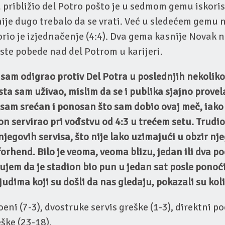
u približio del Potro pošto je u sedmom gemu iskoris
ije dugo trebalo da se vrati. Već u sledećem gemu n
rio je izjednačenje (4:4). Dva gema kasnije Novak
ste pobede nad del Potrom u karijeri.
 sam odigrao protiv Del Potra u poslednjih nekoliko
sta sam uživao, mislim da se i publika sjajno provel
sam srećan i ponosan što sam dobio ovaj meč, iako 
on servirao pri vođstvu od 4:3 u trećem setu. Trudi
 njegovih servisa, što nije lako uzimajući u obzir n
forhend. Bilo je veoma, veoma blizu, jedan ili dva po
jem da je stadion bio pun u jedan sat posle ponoći
judima koji su došli da nas gledaju, pokazali su koli
oeni (7-3), dvostruke servis greške (1-3), direktni po
ške (23-18).