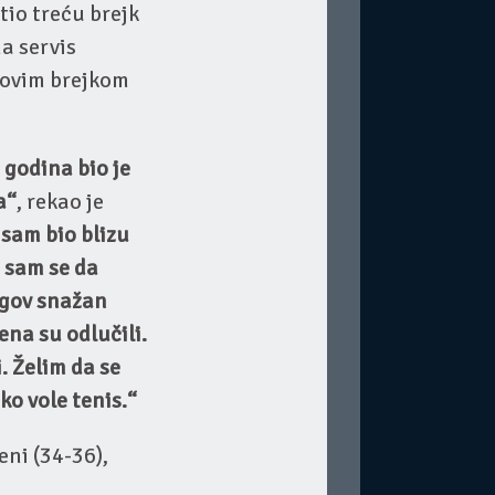
tio treću brejk
a servis
 novim brejkom
 godina bio je
a“
, rekao je
sam bio blizu
o sam se da
jegov snažan
ena su odlučili.
. Želim da se
ko vole tenis.“
eni (34-36),