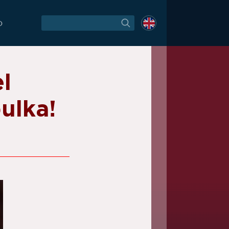
O
l
ulka!