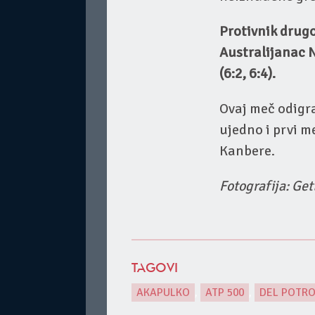
Protivnik drugo
Australijanac N
(6:2, 6:4).
Ovaj meč odigr
ujedno i prvi 
Kanbere.
Fotografija: Ge
TAGOVI
AKAPULKO
,
ATP 500
,
DEL POTR