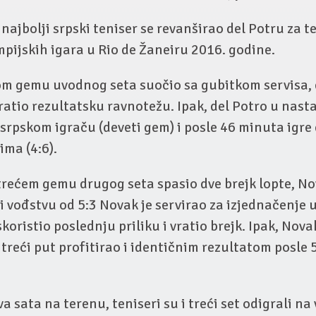
jbolji srpski teniser se revanširao del Potru za t
pijskih igara u Rio de Žaneiru 2016. godine.
om gemu uvodnog seta suočio sa gubitkom servisa, d
atio rezultatsku ravnotežu. Ipak, del Potro u nast
srpskom igraču (deveti gem) i posle 46 minuta igre 
ima (4:6).
trećem gemu drugog seta spasio dve brejk lopte, No
ri vođstvu od 5:3 Novak je servirao za izjednačenje u
koristio poslednju priliku i vratio brejk. Ipak, Nov
a treći put profitirao i identičnim rezultatom posle
a sata na terenu, teniseri su i treći set odigrali na