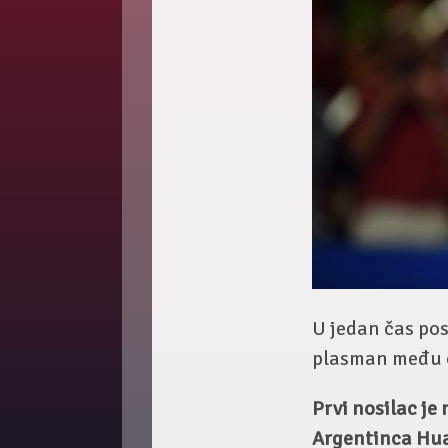
U jedan čas po
plasman među o
Prvi nosilac je
Argentinca Huan