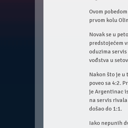
Ovom pobedom na
prvom kolu Olim
Novak se u pet
predstojećem vr
oduzima servis 
vođstva u setov
Nakon što je u 
poveo sa 4:2. P
je Argentinac is
na servis rival
došao do 1:1.
Iako nepunih dv