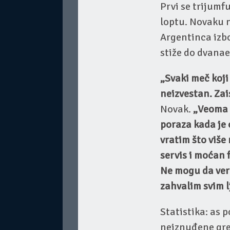
Prvi se trijumf
loptu. Novaku n
Argentinca izbo
stiže do dvanae
„Svaki meč koji
neizvestan. Zai
Novak.
„Veoma 
poraza kada je 
vratim što više
servis i moćan 
Ne mogu da veru
zahvalim svim l
Statistika: as p
neiznuđene gre