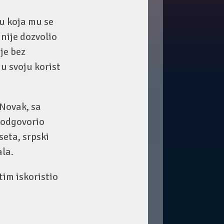
u koja mu se
 nije dozvolio
je bez
 u svoju korist
 Novak, sa
k odgovorio
eta, srpski
ala.
im iskoristio