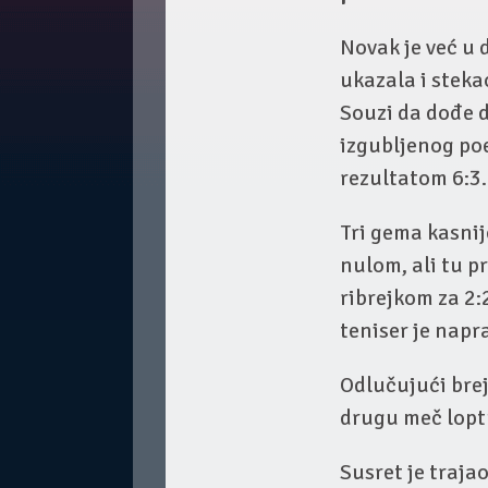
Novak je već u 
ukazala i stekao
Souzi da dođe d
izgubljenog poe
rezultatom 6:3.
Tri gema kasnij
nulom, ali tu p
ribrejkom za 2
teniser je napra
Odlučujući brej
drugu meč loptu
Susret je trajao