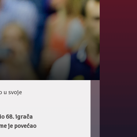
 u svoje
io 68. igrača
ime je povećao