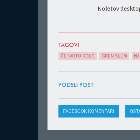
Noletov deskto
TAGOVI
ČETVRTO KOLO
,
GREN SLEM
,
NJ
PODELI POST
FACEBOOK
KOMENTARI
OST