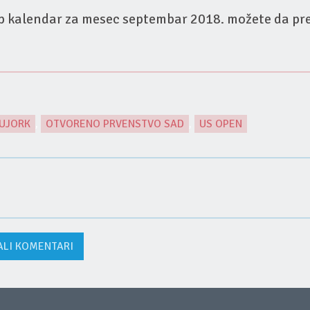
p kalendar za mesec septembar 2018. možete da p
UJORK
,
OTVORENO PRVENSTVO SAD
,
US OPEN
ALI KOMENTARI