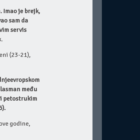
 Imao je brejk,
avao sam da
vim servis
k.
eni (23-21),
ednjeevropskom
 plasman među
i petostrukim
6).
 ove godine,