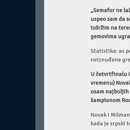
„Semafor ne laž
uspeo sam da se
izdržim na tere
gemovima ugrab
Statistika: as p
neiznuđene greš
U četvrtfinalu
vremenu) Novak
osam najboljih
šampionom Rodže
Novak i Milman 
kada je srpski t