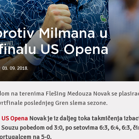
protiv Milmana u
tfinalu US Opena
03. 09. 2018.
om na terenima Flešing Medouza Novak se plasirao
vrtfinale poslednjeg Gren slema sezone.
a
US Opena
Novak je iz daljeg toka takmičenja izbac
 Souzu pobedom od 3:0, po setovima 6:3, 6:4, 6:3, č
ortugalcem na 5-0.