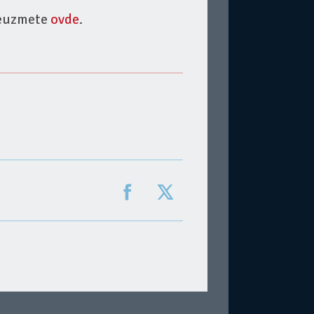
reuzmete
ovde
.