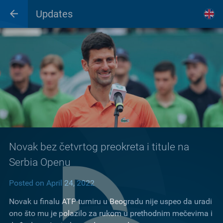
Updates
Novak bez četvrtog preokreta i titule na
Serbia Openu
Posted on April 24, 2022
Novak u finalu ATP turniru u Beogradu nije uspeo da uradi
ono što mu je polazilo za rukom u prethodnim mečevima i