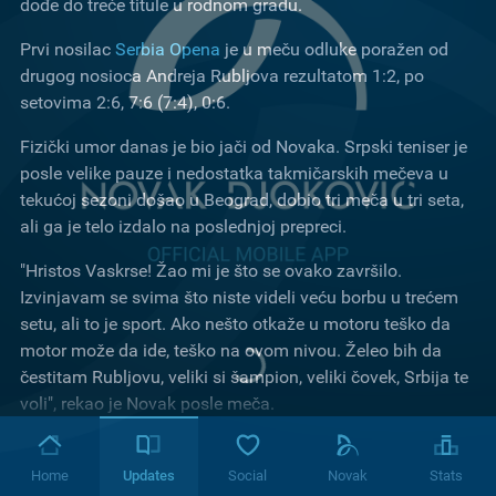
dođe do treće titule u rodnom gradu.
Prvi nosilac
Serbia Opena
je u meču odluke poražen od
drugog nosioca Andreja Rubljova rezultatom 1:2, po
setovima 2:6, 7:6 (7:4), 0:6.
Fizički umor danas je bio jači od Novaka. Srpski teniser je
posle velike pauze i nedostatka takmičarskih mečeva u
tekućoj sezoni došao u Beograd, dobio tri meča u tri seta,
ali ga je telo izdalo na poslednjoj prepreci.
"Hristos Vaskrse! Žao mi je što se ovako završilo.
Izvinjavam se svima što niste videli veću borbu u trećem
setu, ali to je sport. Ako nešto otkaže u motoru teško da
motor može da ide, teško na ovom nivou. Želeo bih da
čestitam Rubljovu, veliki si šampion, veliki čovek, Srbija te
voli", rekao je Novak posle meča.
"Jedinstven je osećaj igrati ovde, imao sam različite uloge,
ne samo kao igrač. Bilo je izazovno nositi se sa time, ali i
Home
Updates
Social
Novak
Stats