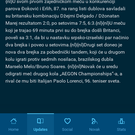
{nl}U svom prvom zajedničkom meču u konkurenciji
parova Đoković i Erlih, 87. na rang listi dublova savladali
su britansku kombinaciju Džejmi Delgado / Džonatan
Marej rezultatom 2:0, po setovima 7:5, 6:3.{nl}{nl}U meču
koji je trajao 69 minuta prvi su do brejka došli Britanci,
poveli sa 3:1, da bi u nastavku srpsko-izraelski par načinio
dva brejka i poveo u setovima.{nl}{nl}Drugi set doneo je
nova dva brejka za pobednički tandem, koji će u drugom
kolu igrati protiv sedmih nosilaca, brazilskog dubla
Marselo Melo/Bruno Soares. {nl}{nl}Novak će u sredu
odigrati meč drugog kola „AEGON Championships“-a, a
rival će mu biti Italijan Paolo Lorenci, 96. teniser sveta.
Home
Updates
Social
Novak
Stats