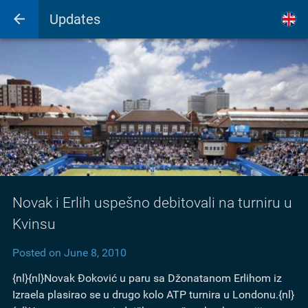
Updates
Novak i Erlih uspešno debitovali na turniru u
Kvinsu
Posted on June 8, 2010
{nl}{nl}Novak Đoković u paru sa Džonatanom Erlihom iz
Izraela plasirao se u drugo kolo ATP turnira u Londonu.{nl}