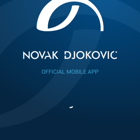
Novak je u prvom kolu
"Rakuten Japan Open Tennis
Championships"
-a bez izgubljenog seta savladao Alekseja
Popirina iz Australije (ATP #94) rezultatom 6:4, 6:2.
Susret je trajao jedan čas i 29 minuta, a Novak je tri puta
stigao do brejka ne dozvolivši rivalu nijednu priliku da mu
oduzme servis.
Statistika: as poeni (7-8), dvostruke servis greške (2-5),
direktni poeni (30-26), neiznuđene greške (12-26), broj
osvojenih poena (75-57).
35-godišnji Japanac Go Soeda, svetski broj 133 i dobitnik
vajld karte organizatora, biće Novakov rival u drugom kolu
Tokija u sredu.
Fotografija: Profimedia
Home
Updates
Social
Novak
Stats