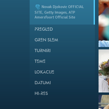
Novak Djokovic OFFICIAL
SITE, Getty Images, ATP
Amersfoort Official Site
PREGLED
GREN SLEM
TURNIRI
TEME
LOKACIJE
DATUMI
HI-RES