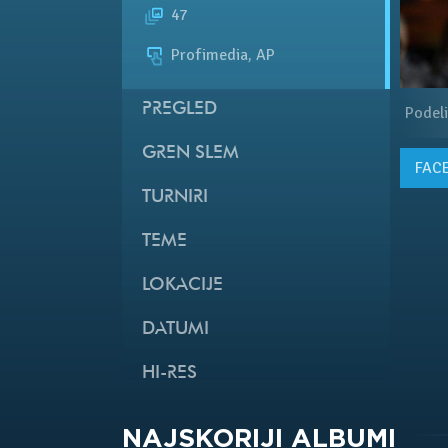
47
Profimedia, AP
PREGLED
Podeli
GREN SLEM
FAC
TURNIRI
TEME
LOKACIJE
DATUMI
HI-RES
NAJSKORIJI ALBUMI