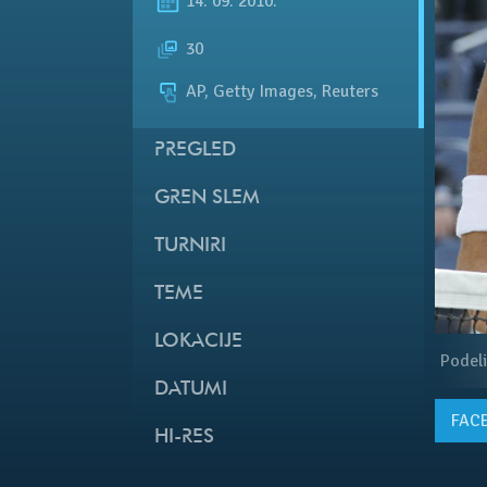
14. 09. 2010.
30
AP, Getty Images, Reuters
PREGLED
GREN SLEM
TURNIRI
TEME
LOKACIJE
Podeli
DATUMI
FAC
HI-RES