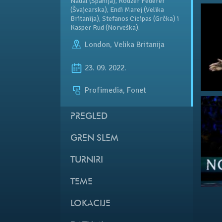
Nadal (Španija), Rodžer Federer
(Švajcarska), Endi Marej (Velika
Britanija), Stefanos Cicipas (Grčka) i
Kasper Rud (Norveška).
London
,
Velika Britanija
23. 09. 2022.
Profimedia, Fonet
PREGLED
GREN SLEM
TURNIRI
TEME
LOKACIJE