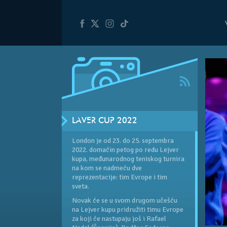
LAVER CUP 2022
London je od 23. do 25. septembra
2022. domaćin petog po redu Lejver
kupa, međunarodnog teniskog turnira
na kom se nadmeću dve
reprezentacije: tim Evrope i tim
sveta.
Novak će se u svom drugom učešću
na Lejver kupu pridružiti timu Evrope
za koji će nastupaju još i Rafael