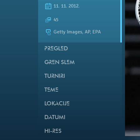
11. 11. 2012.
45
Getty Images, AP, EPA
PREGLED
GREN SLEM
TURNIRI
TEME
LOKACIJE
DATUMI
HI-RES