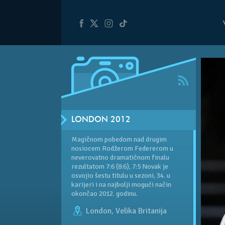
LONDON 2012
Magičnom pobedom nad drugim
nosiocem Rodžerom Federerom u
neverovatno dramatičnom finalu
rezultatom 7:6 (8:6), 7:5 Novak je
osvojio šestu titulu u sezoni, 34. u
karijeri i na najbolji mogući način
okončao 2012. godinu.
London
,
Velika Britanija