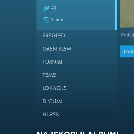
46
Yahoo
Podeli
PREGLED
GREN SLEM
FAC
TURNIRI
TEME
LOKACIJE
DATUMI
HI-RES