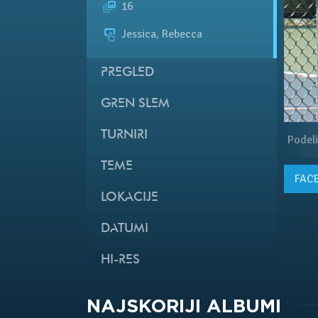
16
Jessica, Rebecca
PREGLED
GREN SLEM
TURNIRI
Podeli
TEME
FAC
LOKACIJE
DATUMI
HI-RES
NAJSKORIJI ALBUMI