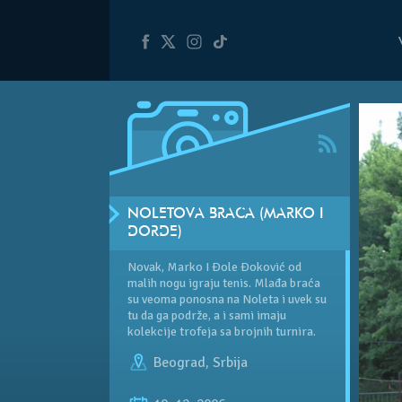
NOLETOVA BRAĆA (MARKO I
ĐORĐE)
Novak, Marko I Đole Đoković od
malih nogu igraju tenis. Mlađa braća
su veoma ponosna na Noleta i uvek su
tu da ga podrže, a i sami imaju
kolekcije trofeja sa brojnih turnira.
Beograd
,
Srbija