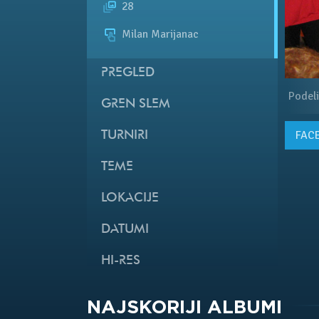
28
Milan Marijanac
PREGLED
Podeli
GREN SLEM
FAC
TURNIRI
TEME
LOKACIJE
DATUMI
HI-RES
NAJSKORIJI ALBUMI