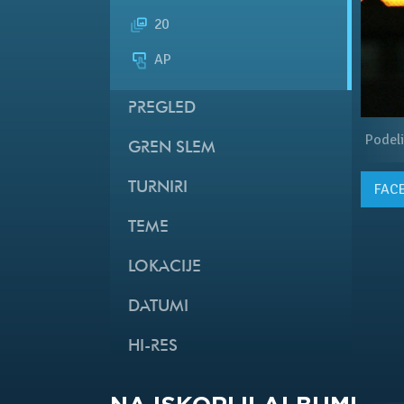
20
AP
PREGLED
Podeli
GREN SLEM
TURNIRI
FAC
TEME
LOKACIJE
DATUMI
HI-RES