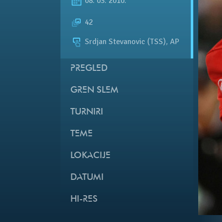
08. 03. 2010.
42
Srdjan Stevanovic (TSS), AP
PREGLED
GREN SLEM
TURNIRI
TEME
LOKACIJE
DATUMI
HI-RES