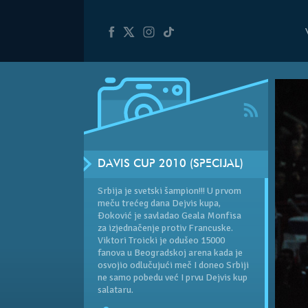
DAVIS CUP 2010 (SPECIJAL)
Srbija je svetski šampion!!! U prvom
meču trećeg dana Dejvis kupa,
Đoković je savladao Geala Monfisa
za izjednačenje protiv Francuske.
Viktori Troicki je odušeo 15000
fanova u Beogradskoj arena kada je
osvojio odlučujući meč I doneo Srbiji
ne samo pobedu već I prvu Dejvis kup
salataru.