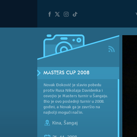
MASTERS CUP 2008
Novak Đoković je slavio pobedu
protiv Rusa Nikolaja Davidenka i
osvojio je Masters turnir u Šangaju.
Bio je ovo poslednji turnir u 2008.
godini, a Novak ga je završio na
najbolji mogući način.
Kina
,
Šangaj