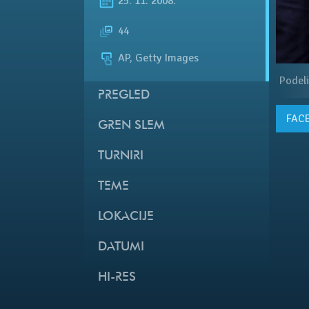
25. 11. 2008.
44
AP, Getty Images
Podeli
PREGLED
FAC
GREN SLEM
TURNIRI
TEME
LOKACIJE
DATUMI
HI-RES