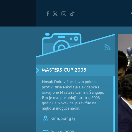
MASTERS CUP 2008
Novak Đoković je slavio pobedu
protiv Rusa Nikolaja Davidenka i
osvojio je Masters turnir u Šangaju.
Bio je ovo poslednji turnir u 2008.
godini, a Novak ga je završio na
najbolji mogući način.
Kina
,
Šangaj