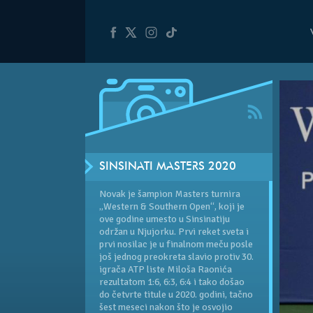
SINSINATI MASTERS 2020
Novak je šampion Masters turnira
„Western & Southern Open“, koji je
ove godine umesto u Sinsinatiju
održan u Njujorku. Prvi reket sveta i
prvi nosilac je u finalnom meču posle
još jednog preokreta slavio protiv 30.
igrača ATP liste Miloša Raonića
rezultatom 1:6, 6:3, 6:4 i tako došao
do četvrte titule u 2020. godini, tačno
šest meseci nakon što je osvojio