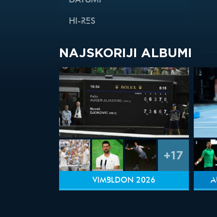
DATUMI
HI-RES
NAJSKORIJI ALBUMI
+17
VIMBLDON 2026
A