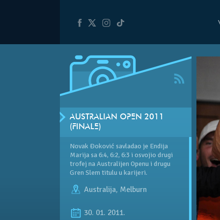
AUSTRALIAN OPEN 2011
(FINALE)
Novak Đoković savladao je Endija
Marija sa 6:4, 6:2, 6:3 i osvojio drugi
trofej na Australijen Openu i drugu
Gren Slem titulu u karijeri.
Australija
,
Melburn
30. 01. 2011.