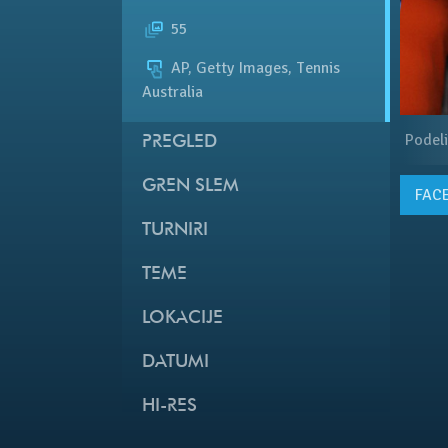
55
AP, Getty Images, Tennis
Australia
Podeli
PREGLED
GREN SLEM
FAC
TURNIRI
TEME
LOKACIJE
DATUMI
HI-RES