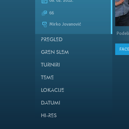
08. 02. 2012.
66
Mirko Jovanović
Podeli
PREGLED
FAC
GREN SLEM
TURNIRI
TEME
LOKACIJE
DATUMI
HI-RES