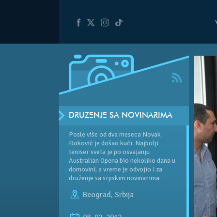
DRUŽENJE SA NOVINARIMA
Posle više od dva meseca Novak
Đoković je došao kući. Najbolji
teniser sveta je po osvajanju
Australian Opena bio nekoliko dana u
domovini, a vreme je odvojio I za
druženje sa srpskim novinarima.
Beograd
,
Srbija