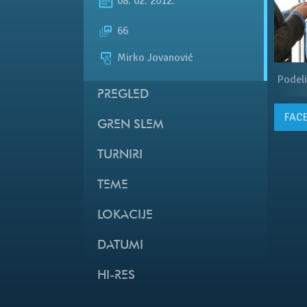
08. 02. 2012.
66
Mirko Jovanović
Podeli
PREGLED
FAC
GREN SLEM
TURNIRI
TEME
LOKACIJE
DATUMI
HI-RES