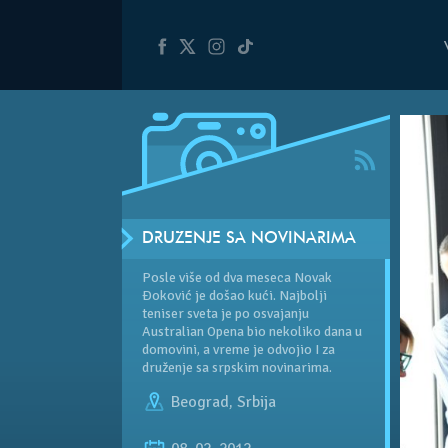
DRUŽENJE SA NOVINARIMA
Posle više od dva meseca Novak
Đoković je došao kući. Najbolji
teniser sveta je po osvajanju
Australian Opena bio nekoliko dana u
domovini, a vreme je odvojio I za
druženje sa srpskim novinarima.
Beograd
,
Srbija