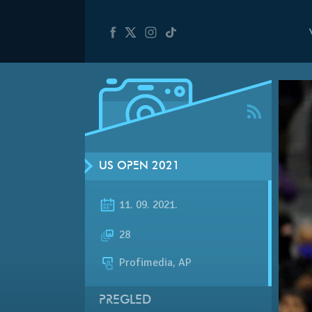
US OPEN 2021
11. 09. 2021.
28
Profimedia, AP
PREGLED